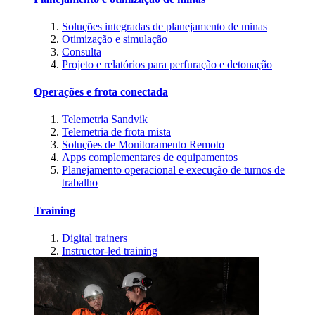
Soluções integradas de planejamento de minas
Otimização e simulação
Consulta
Projeto e relatórios para perfuração e detonação
Operações e frota conectada
Telemetria Sandvik
Telemetria de frota mista
Soluções de Monitoramento Remoto
Apps complementares de equipamentos
Planejamento operacional e execução de turnos de
trabalho
Training
Digital trainers
Instructor-led training