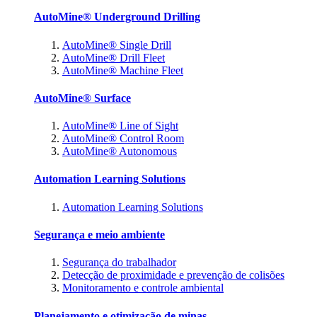
AutoMine® Underground Drilling
AutoMine® Single Drill
AutoMine® Drill Fleet
AutoMine® Machine Fleet
AutoMine® Surface
AutoMine® Line of Sight
AutoMine® Control Room
AutoMine® Autonomous
Automation Learning Solutions
Automation Learning Solutions
Segurança e meio ambiente
Segurança do trabalhador
Detecção de proximidade e prevenção de colisões
Monitoramento e controle ambiental
Planejamento e otimização de minas