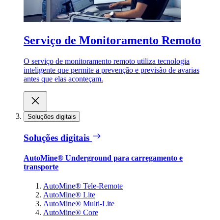
Serviço de Monitoramento Remoto
O serviço de monitoramento remoto utiliza tecnologia
inteligente que permite a prevenção e previsão de avarias
antes que elas aconteçam.
Soluções digitais
Soluções digitais
AutoMine® Underground para carregamento e
transporte
AutoMine® Tele-Remote
AutoMine® Lite
AutoMine® Multi-Lite
AutoMine® Core