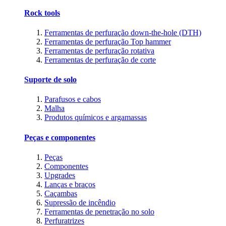
Rock tools
Ferramentas de perfuração down-the-hole (DTH)
Ferramentas de perfuração Top hammer
Ferramentas de perfuração rotativa
Ferramentas de perfuração de corte
Suporte de solo
Parafusos e cabos
Malha
Produtos químicos e argamassas
Peças e componentes
Peças
Componentes
Upgrades
Lanças e braços
Caçambas
Supressão de incêndio
Ferramentas de penetração no solo
Perfuratrizes