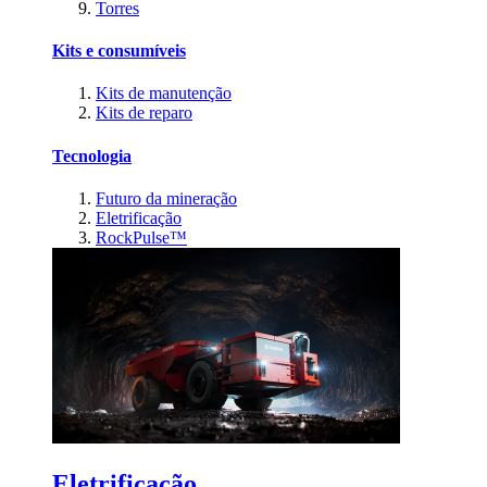
Torres
Kits e consumíveis
Kits de manutenção
Kits de reparo
Tecnologia
Futuro da mineração
Eletrificação
RockPulse™
Eletrificação