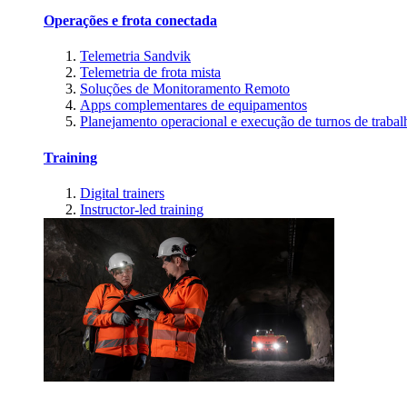
Operações e frota conectada
Telemetria Sandvik
Telemetria de frota mista
Soluções de Monitoramento Remoto
Apps complementares de equipamentos
Planejamento operacional e execução de turnos de trabal
Training
Digital trainers
Instructor-led training