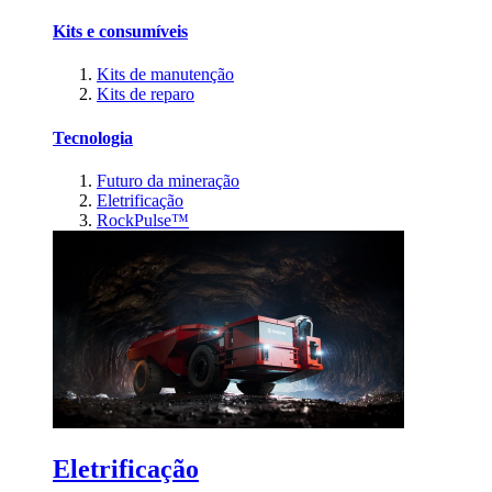
Kits e consumíveis
Kits de manutenção
Kits de reparo
Tecnologia
Futuro da mineração
Eletrificação
RockPulse™
Eletrificação