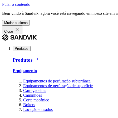
Pular o conteúdo
Bem-vindo à Sandvik, agora você está navegando em nosso site em in
Mudar o idioma
Close
Produtos
Produtos
Equipamento
Equipamentos de perfuração subterrânea
Equipamentos de perfuração de superfície
Carregadeiras
Caminhões
Corte mecânico
Bolters
Locação e usados