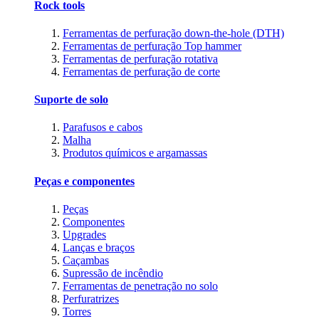
Rock tools
Ferramentas de perfuração down-the-hole (DTH)
Ferramentas de perfuração Top hammer
Ferramentas de perfuração rotativa
Ferramentas de perfuração de corte
Suporte de solo
Parafusos e cabos
Malha
Produtos químicos e argamassas
Peças e componentes
Peças
Componentes
Upgrades
Lanças e braços
Caçambas
Supressão de incêndio
Ferramentas de penetração no solo
Perfuratrizes
Torres