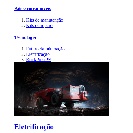
Kits e consumíveis
Kits de manutenção
Kits de reparo
Tecnologia
Futuro da mineração
Eletrificação
RockPulse™
Eletrificação