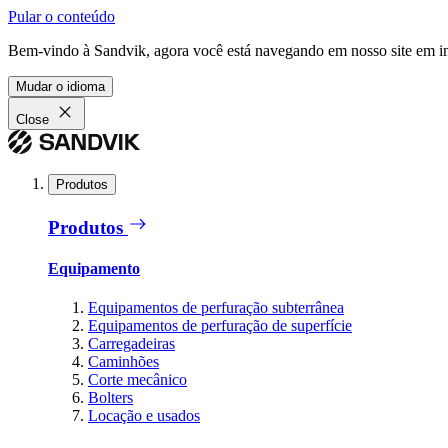
Pular o conteúdo
Bem-vindo à Sandvik, agora você está navegando em nosso site em in
Mudar o idioma
Close
Produtos
Produtos
Equipamento
Equipamentos de perfuração subterrânea
Equipamentos de perfuração de superfície
Carregadeiras
Caminhões
Corte mecânico
Bolters
Locação e usados