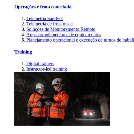
Operações e frota conectada
Telemetria Sandvik
Telemetria de frota mista
Soluções de Monitoramento Remoto
Apps complementares de equipamentos
Planejamento operacional e execução de turnos de trabal
Training
Digital trainers
Instructor-led training