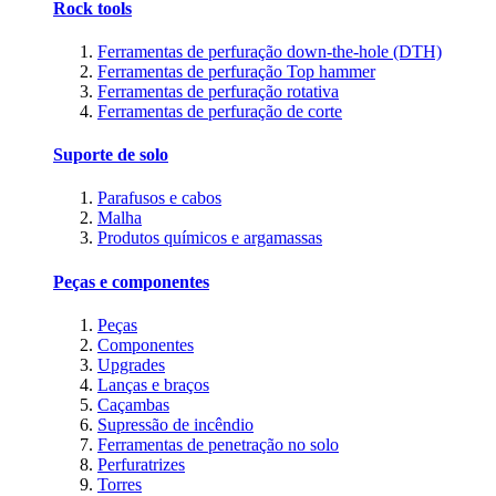
Rock tools
Ferramentas de perfuração down-the-hole (DTH)
Ferramentas de perfuração Top hammer
Ferramentas de perfuração rotativa
Ferramentas de perfuração de corte
Suporte de solo
Parafusos e cabos
Malha
Produtos químicos e argamassas
Peças e componentes
Peças
Componentes
Upgrades
Lanças e braços
Caçambas
Supressão de incêndio
Ferramentas de penetração no solo
Perfuratrizes
Torres