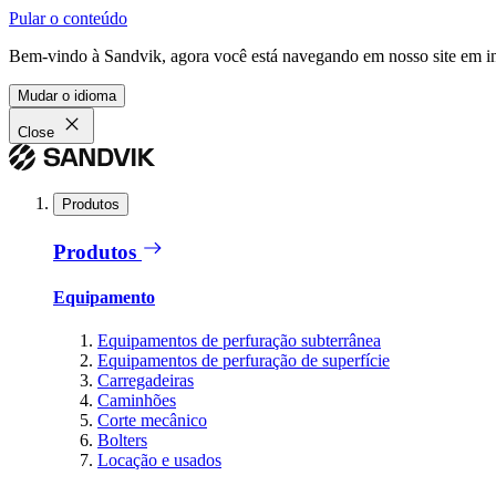
Pular o conteúdo
Bem-vindo à Sandvik, agora você está navegando em nosso site em in
Mudar o idioma
Close
Produtos
Produtos
Equipamento
Equipamentos de perfuração subterrânea
Equipamentos de perfuração de superfície
Carregadeiras
Caminhões
Corte mecânico
Bolters
Locação e usados