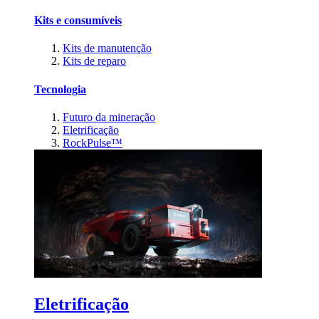
Kits e consumíveis
Kits de manutenção
Kits de reparo
Tecnologia
Futuro da mineração
Eletrificação
RockPulse™
Eletrificação