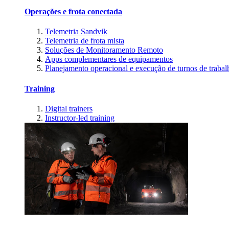
Operações e frota conectada
Telemetria Sandvik
Telemetria de frota mista
Soluções de Monitoramento Remoto
Apps complementares de equipamentos
Planejamento operacional e execução de turnos de trabal
Training
Digital trainers
Instructor-led training