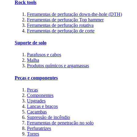
Rock tools
Ferramentas de perfuração down-the-hole (DTH)
Ferramentas de perfuração Top hammer
Ferramentas de perfuração rotativa
Ferramentas de perfuração de corte
Suporte de solo
Parafusos e cabos
Malha
Produtos químicos e argamassas
Peças e componentes
Peças
Componentes
Upgrades
Lanças e braços
Caçambas
Supressão de incêndio
Ferramentas de penetração no solo
Perfuratrizes
Torres