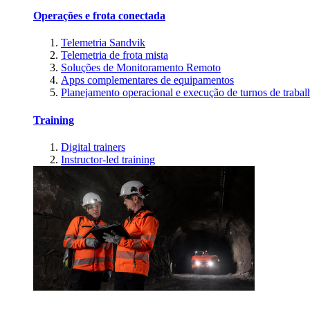
Operações e frota conectada
Telemetria Sandvik
Telemetria de frota mista
Soluções de Monitoramento Remoto
Apps complementares de equipamentos
Planejamento operacional e execução de turnos de trabal
Training
Digital trainers
Instructor-led training