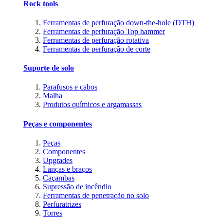
Rock tools
Ferramentas de perfuração down-the-hole (DTH)
Ferramentas de perfuração Top hammer
Ferramentas de perfuração rotativa
Ferramentas de perfuração de corte
Suporte de solo
Parafusos e cabos
Malha
Produtos químicos e argamassas
Peças e componentes
Peças
Componentes
Upgrades
Lanças e braços
Caçambas
Supressão de incêndio
Ferramentas de penetração no solo
Perfuratrizes
Torres