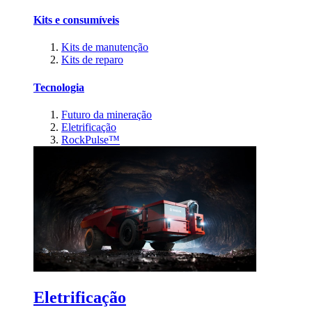
Kits e consumíveis
Kits de manutenção
Kits de reparo
Tecnologia
Futuro da mineração
Eletrificação
RockPulse™
Eletrificação