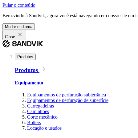
Pular o conteúdo
Bem-vindo à Sandvik, agora você está navegando em nosso site em in
Mudar o idioma
Close
Produtos
Produtos
Equipamento
Equipamentos de perfuração subterrânea
Equipamentos de perfuração de superfície
Carregadeiras
Caminhões
Corte mecânico
Bolters
Locação e usados