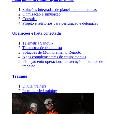
Soluções integradas de planejamento de minas
Otimização e simulação
Consulta
Projeto e relatórios para perfuração e detonação
Operações e frota conectada
Telemetria Sandvik
Telemetria de frota mista
Soluções de Monitoramento Remoto
Apps complementares de equipamentos
Planejamento operacional e execução de turnos de
trabalho
Training
Digital trainers
Instructor-led training