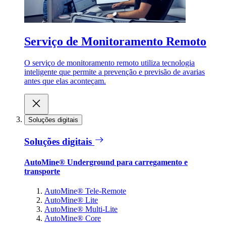
Serviço de Monitoramento Remoto
O serviço de monitoramento remoto utiliza tecnologia
inteligente que permite a prevenção e previsão de avarias
antes que elas aconteçam.
Soluções digitais
Soluções digitais
AutoMine® Underground para carregamento e
transporte
AutoMine® Tele-Remote
AutoMine® Lite
AutoMine® Multi-Lite
AutoMine® Core