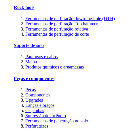
Rock tools
Ferramentas de perfuração down-the-hole (DTH)
Ferramentas de perfuração Top hammer
Ferramentas de perfuração rotativa
Ferramentas de perfuração de corte
Suporte de solo
Parafusos e cabos
Malha
Produtos químicos e argamassas
Peças e componentes
Peças
Componentes
Upgrades
Lanças e braços
Caçambas
Supressão de incêndio
Ferramentas de penetração no solo
Perfuratrizes