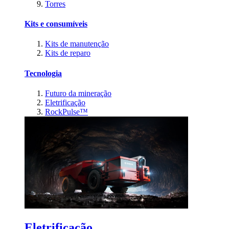
Torres
Kits e consumíveis
Kits de manutenção
Kits de reparo
Tecnologia
Futuro da mineração
Eletrificação
RockPulse™
Eletrificação