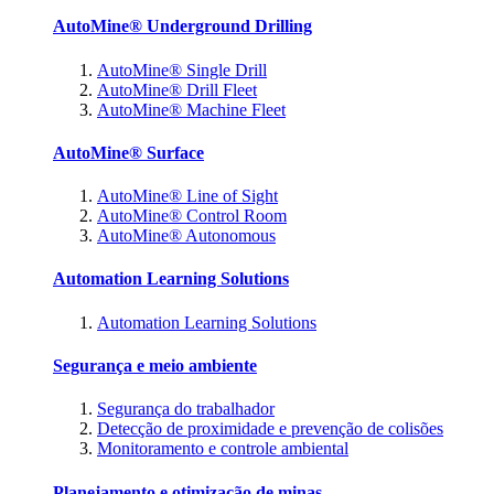
AutoMine® Underground Drilling
AutoMine® Single Drill
AutoMine® Drill Fleet
AutoMine® Machine Fleet
AutoMine® Surface
AutoMine® Line of Sight
AutoMine® Control Room
AutoMine® Autonomous
Automation Learning Solutions
Automation Learning Solutions
Segurança e meio ambiente
Segurança do trabalhador
Detecção de proximidade e prevenção de colisões
Monitoramento e controle ambiental
Planejamento e otimização de minas