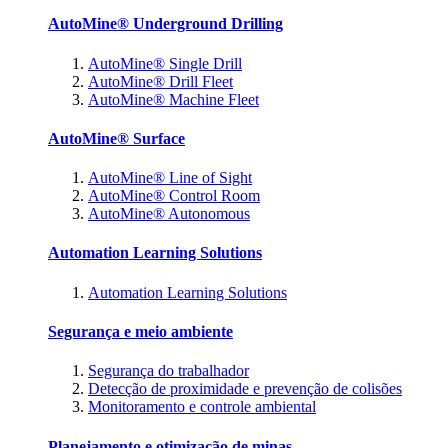
AutoMine® Underground Drilling
AutoMine® Single Drill
AutoMine® Drill Fleet
AutoMine® Machine Fleet
AutoMine® Surface
AutoMine® Line of Sight
AutoMine® Control Room
AutoMine® Autonomous
Automation Learning Solutions
Automation Learning Solutions
Segurança e meio ambiente
Segurança do trabalhador
Detecção de proximidade e prevenção de colisões
Monitoramento e controle ambiental
Planejamento e otimização de minas