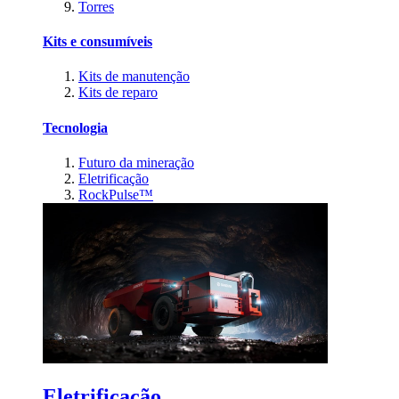
Torres
Kits e consumíveis
Kits de manutenção
Kits de reparo
Tecnologia
Futuro da mineração
Eletrificação
RockPulse™
Eletrificação