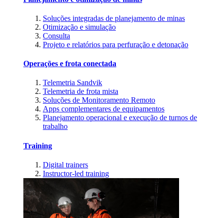
Soluções integradas de planejamento de minas
Otimização e simulação
Consulta
Projeto e relatórios para perfuração e detonação
Operações e frota conectada
Telemetria Sandvik
Telemetria de frota mista
Soluções de Monitoramento Remoto
Apps complementares de equipamentos
Planejamento operacional e execução de turnos de
trabalho
Training
Digital trainers
Instructor-led training