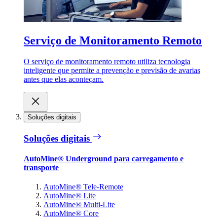
Serviço de Monitoramento Remoto
O serviço de monitoramento remoto utiliza tecnologia
inteligente que permite a prevenção e previsão de avarias
antes que elas aconteçam.
Soluções digitais
Soluções digitais
AutoMine® Underground para carregamento e
transporte
AutoMine® Tele-Remote
AutoMine® Lite
AutoMine® Multi-Lite
AutoMine® Core