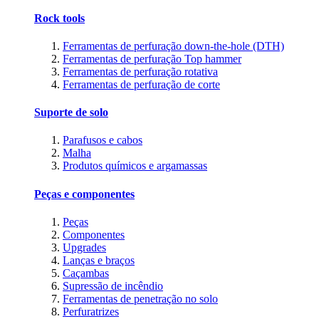
Rock tools
Ferramentas de perfuração down-the-hole (DTH)
Ferramentas de perfuração Top hammer
Ferramentas de perfuração rotativa
Ferramentas de perfuração de corte
Suporte de solo
Parafusos e cabos
Malha
Produtos químicos e argamassas
Peças e componentes
Peças
Componentes
Upgrades
Lanças e braços
Caçambas
Supressão de incêndio
Ferramentas de penetração no solo
Perfuratrizes