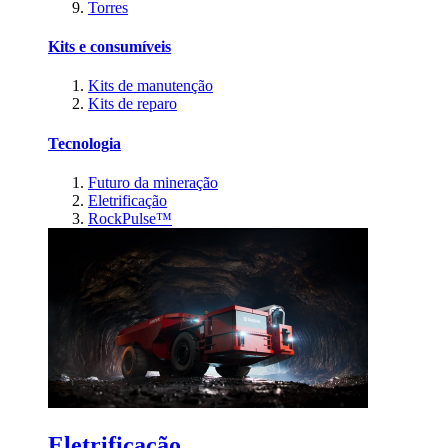
Torres
Kits e consumíveis
Kits de manutenção
Kits de reparo
Tecnologia
Futuro da mineração
Eletrificação
RockPulse™
Eletrificação