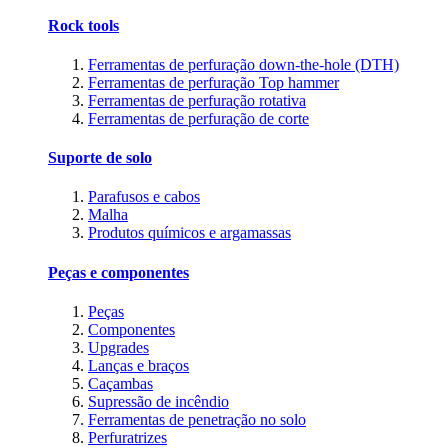
Rock tools
Ferramentas de perfuração down-the-hole (DTH)
Ferramentas de perfuração Top hammer
Ferramentas de perfuração rotativa
Ferramentas de perfuração de corte
Suporte de solo
Parafusos e cabos
Malha
Produtos químicos e argamassas
Peças e componentes
Peças
Componentes
Upgrades
Lanças e braços
Caçambas
Supressão de incêndio
Ferramentas de penetração no solo
Perfuratrizes