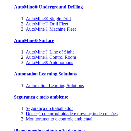
AutoMine® Underground Drilling
AutoMine® Single Drill
AutoMine® Drill Fleet
AutoMine® Machine Fleet
AutoMine® Surface
AutoMine® Line of Sight
AutoMine® Control Room
AutoMine® Autonomous
Automation Learning Solutions
Automation Learning Solutions
Segurança e meio ambiente
Segurança do trabalhador
Detecção de proximidade e prevenção de colisões
Monitoramento e controle ambiental
Planejamento e otimização de minas