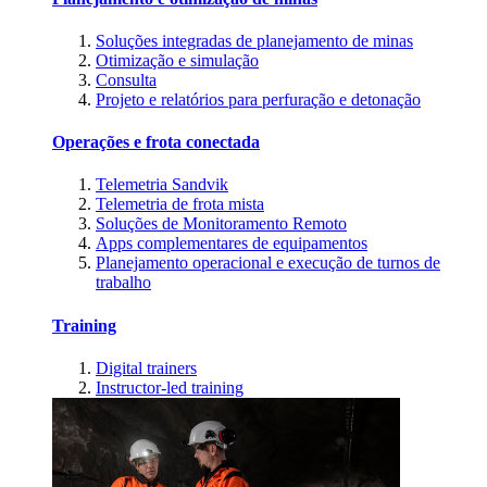
Soluções integradas de planejamento de minas
Otimização e simulação
Consulta
Projeto e relatórios para perfuração e detonação
Operações e frota conectada
Telemetria Sandvik
Telemetria de frota mista
Soluções de Monitoramento Remoto
Apps complementares de equipamentos
Planejamento operacional e execução de turnos de
trabalho
Training
Digital trainers
Instructor-led training