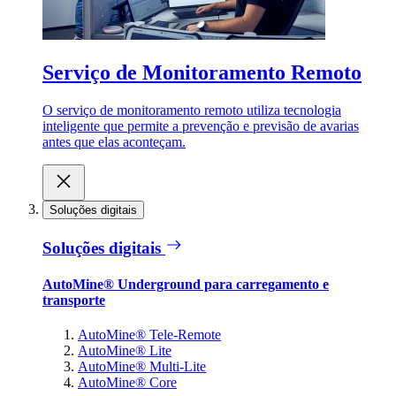
Serviço de Monitoramento Remoto
O serviço de monitoramento remoto utiliza tecnologia
inteligente que permite a prevenção e previsão de avarias
antes que elas aconteçam.
Soluções digitais
Soluções digitais
AutoMine® Underground para carregamento e
transporte
AutoMine® Tele-Remote
AutoMine® Lite
AutoMine® Multi-Lite
AutoMine® Core