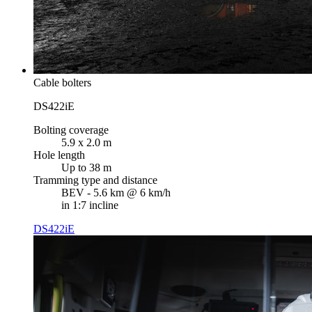
Cable bolters
DS422iE
Bolting coverage
5.9 x 2.0 m
Hole length
Up to 38 m
Tramming type and distance
BEV - 5.6 km @ 6 km/h
in 1:7 incline
DS422iE