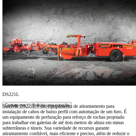
DS221L
Contate-nos
Solicite uma cotação
Sandvik DS221L é um equipamento de atirantamento para
instalação de cabos de baixo perfil com automação de um furo. É
um equipamento de perfuração para reforço de rochas projetado
para trabalhar em galerias de até dois metros de altura em minas
subterrâneas e túneis. Sua variedade de recursos garante
atirantamento confiável, mais eficiente e preciso, além de reduzir o