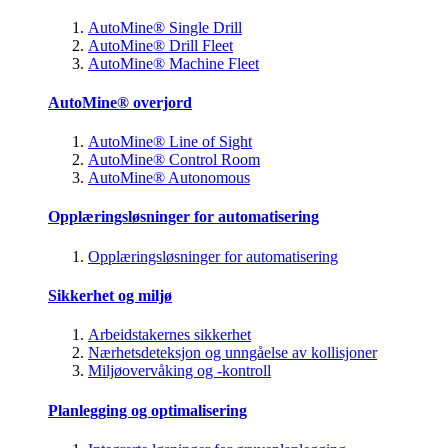
AutoMine® Single Drill
AutoMine® Drill Fleet
AutoMine® Machine Fleet
AutoMine® overjord
AutoMine® Line of Sight
AutoMine® Control Room
AutoMine® Autonomous
Opplæringsløsninger for automatisering
Opplæringsløsninger for automatisering
Sikkerhet og miljø
Arbeidstakernes sikkerhet
Nærhetsdeteksjon og unngåelse av kollisjoner
Miljøovervåking og -kontroll
Planlegging og optimalisering