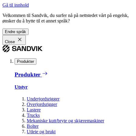
Gå til innhold
Velkommen til Sandvik, du surfer nå på nettstedet vårt på engelsk,
ønsker du å bytte til et annet språk?
Endre språk
Close
Produkter
Produkter
Utstyr
Underjordsrigger
Overjordsrigger
Lastere
Trucks
Mekaniske kutt/bryte og skjæremaskiner
Bolter
Utleie og brukt