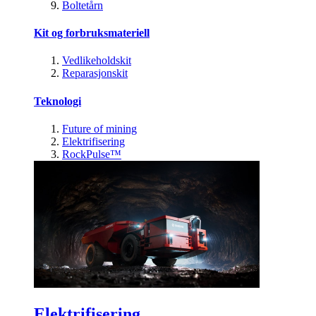
Boltetårn
Kit og forbruksmateriell
Vedlikeholdskit
Reparasjonskit
Teknologi
Future of mining
Elektrifisering
RockPulse™
Elektrifisering