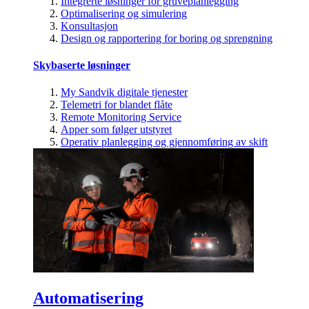
Integrerte løsninger for gruveplanlegging
Optimalisering og simulering
Konsultasjon
Design og rapportering for boring og sprengning
Skybaserte løsninger
My Sandvik digitale tjenester
Telemetri for blandet flåte
Remote Monitoring Service
Apper som følger utstyret
Operativ planlegging og gjennomføring av skift
Automatisering