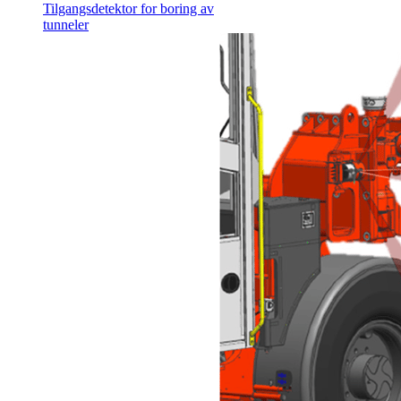
Tilgangsdetektor for boring av
tunneler