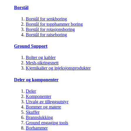
Borstål
Borstål for senkboring
Borstål for topphammer boring
Borstål for rotasjonsboring
Borstål for raiseboring
Ground Support
Bolter og kabler
Mesh-sikringsnett
Kjemikalier og injeksjonsprodukter
Deler og komponenter
Deler
Komponenter
Utvalg av tilleggsutstyr
Bommer og matere
Skuffer
Brannslukking
Ground engaging tools
Borhammer