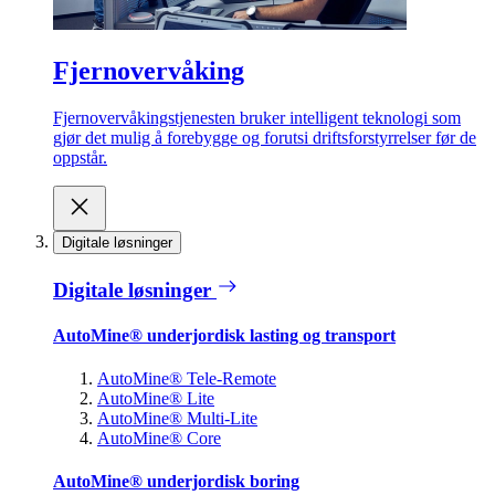
Fjernovervåking
Fjernovervåkingstjenesten bruker intelligent teknologi som
gjør det mulig å forebygge og forutsi driftsforstyrrelser før de
oppstår.
Digitale løsninger
Digitale løsninger
AutoMine® underjordisk lasting og transport
AutoMine® Tele-Remote
AutoMine® Lite
AutoMine® Multi-Lite
AutoMine® Core
AutoMine® underjordisk boring