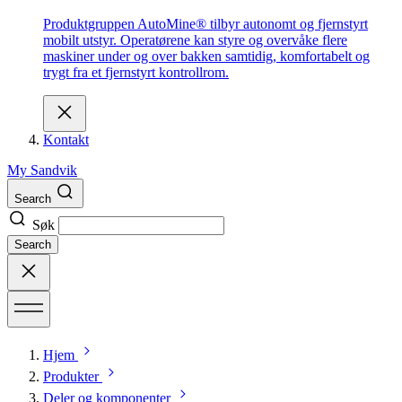
Produktgruppen AutoMine® tilbyr autonomt og fjernstyrt
mobilt utstyr. Operatørene kan styre og overvåke flere
maskiner under og over bakken samtidig, komfortabelt og
trygt fra et fjernstyrt kontrollrom.
Kontakt
My Sandvik
Search
Søk
Search
Hjem
Produkter
Deler og komponenter