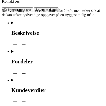
Kontakt oss
Ta kontakt med oss
Be om et tilbud
Sandvik Utility-bommer er konstruert for å løfte mennesker slik at
de kan utføre nødvendige oppgaver på en tryggest mulig måte.
Beskrivelse
Fordeler
Kundeverdier