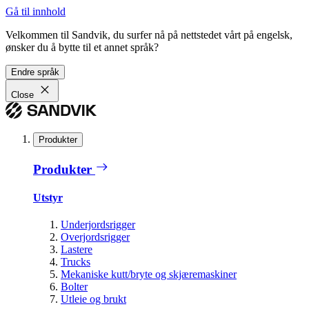
Gå til innhold
Velkommen til Sandvik, du surfer nå på nettstedet vårt på engelsk,
ønsker du å bytte til et annet språk?
Endre språk
Close
Produkter
Produkter
Utstyr
Underjordsrigger
Overjordsrigger
Lastere
Trucks
Mekaniske kutt/bryte og skjæremaskiner
Bolter
Utleie og brukt