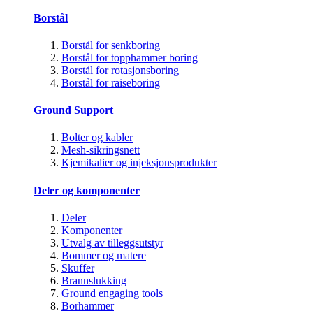
Borstål
Borstål for senkboring
Borstål for topphammer boring
Borstål for rotasjonsboring
Borstål for raiseboring
Ground Support
Bolter og kabler
Mesh-sikringsnett
Kjemikalier og injeksjonsprodukter
Deler og komponenter
Deler
Komponenter
Utvalg av tilleggsutstyr
Bommer og matere
Skuffer
Brannslukking
Ground engaging tools
Borhammer