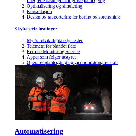
Integrerte løsninger for gruveplanlegging
Optimalisering og simulering
Konsultasjon
Design og rapportering for boring og sprengning
Skybaserte løsninger
My Sandvik digitale tjenester
Telemetri for blandet flåte
Remote Monitoring Service
Apper som følger utstyret
Operativ planlegging og gjennomføring av skift
Automatisering