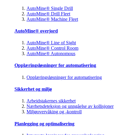
AutoMine® Single Drill
AutoMine® Drill Fleet
AutoMine® Machine Fleet
AutoMine® overjord
AutoMine® Line of Sight
AutoMine® Control Room
AutoMine® Autonomous
Opplæringsløsninger for automatisering
Opplæringsløsninger for automatisering
Sikkerhet og miljø
Arbeidstakernes sikkerhet
Nærhetsdeteksjon og unngåelse av kollisjoner
Miljøovervåking og -kontroll
Planlegging og optimalisering