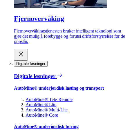
Fjernovervåking
Fjernovervåkingstjenesten bruker intelligent teknologi som
gjør det mulig å forebygge og forutsi driftsforstyrrelser før de
oppstår.
Digitale løsninger
Digitale løsninger
AutoMine® underjordisk lasting og transport
AutoMine® Tele-Remote
AutoMine® Lite
AutoMine® Multi-Lite
AutoMine® Core
AutoMine® underjordisk boring