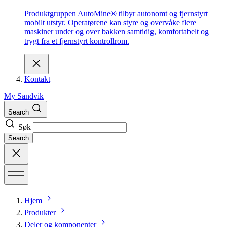
Produktgruppen AutoMine® tilbyr autonomt og fjernstyrt
mobilt utstyr. Operatørene kan styre og overvåke flere
maskiner under og over bakken samtidig, komfortabelt og
trygt fra et fjernstyrt kontrollrom.
Kontakt
My Sandvik
Search
Søk
Search
Hjem
Produkter
Deler og komponenter