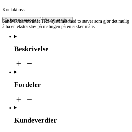
Kontakt oss
Ta kontakt med oss
Be om et tilbud
Sandvik har utviklet TRS-systemet med to staver som gjør det mulig
å ha en ekstra stav på matingen på en sikker måte.
Beskrivelse
Fordeler
Kundeverdier