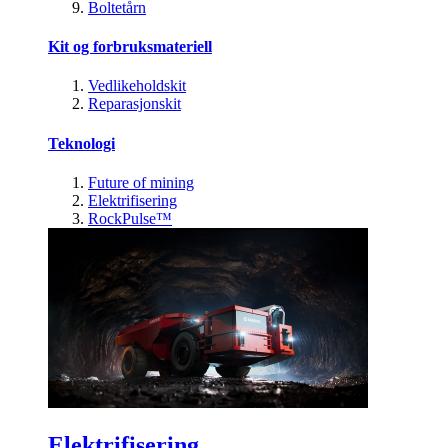
Boltetårn
Kit og forbruksmateriell
Vedlikeholdskit
Reparasjonskit
Teknologi
Future of mining
Elektrifisering
RockPulse™
Elektrifisering