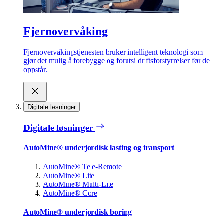
Fjernovervåking
Fjernovervåkingstjenesten bruker intelligent teknologi som
gjør det mulig å forebygge og forutsi driftsforstyrrelser før de
oppstår.
Digitale løsninger
Digitale løsninger
AutoMine® underjordisk lasting og transport
AutoMine® Tele-Remote
AutoMine® Lite
AutoMine® Multi-Lite
AutoMine® Core
AutoMine® underjordisk boring