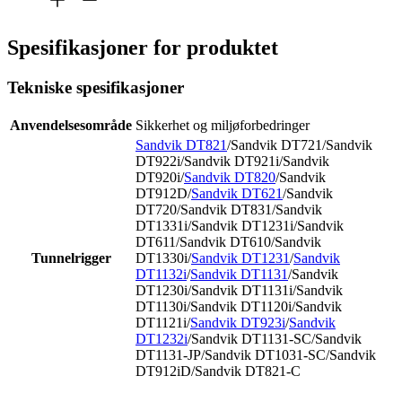
Spesifikasjoner for produktet
Tekniske spesifikasjoner
Anvendelsesområde
Sikkerhet og miljøforbedringer
Sandvik DT821
/Sandvik DT721/Sandvik
DT922i/Sandvik DT921i/Sandvik
DT920i/
Sandvik DT820
/Sandvik
DT912D/
Sandvik DT621
/Sandvik
DT720/Sandvik DT831/Sandvik
DT1331i/Sandvik DT1231i/Sandvik
DT611/Sandvik DT610/Sandvik
Tunnelrigger
DT1330i/
Sandvik DT1231
/
Sandvik
DT1132i
/
Sandvik DT1131
/Sandvik
DT1230i/Sandvik DT1131i/Sandvik
DT1130i/Sandvik DT1120i/Sandvik
DT1121i/
Sandvik DT923i
/
Sandvik
DT1232i
/Sandvik DT1131-SC/Sandvik
DT1131-JP/Sandvik DT1031-SC/Sandvik
DT912iD/Sandvik DT821-C