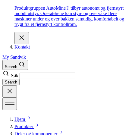
Produktgruppen AutoMine® tilbyr autonomt og fjernstyrt
mobilt utstyr. Operatørene kan styre og overvåke flere
maskiner under og over bakken samtidig, komfortabelt og
trygt fra et fjernstyrt kontrollrom.
Kontakt
My Sandvik
Search
Søk
Search
Hjem
Produkter
Deler og komponenter