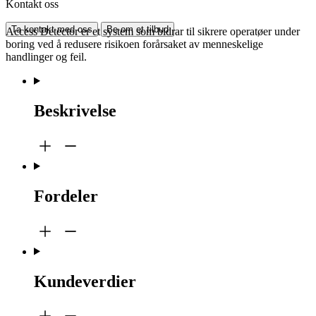
Kontakt oss
Ta kontakt med oss
Be om et tilbud
Access Detector er et system som bidrar til sikrere operatøer under
boring ved å redusere risikoen forårsaket av menneskelige
handlinger og feil.
Beskrivelse
Fordeler
Kundeverdier