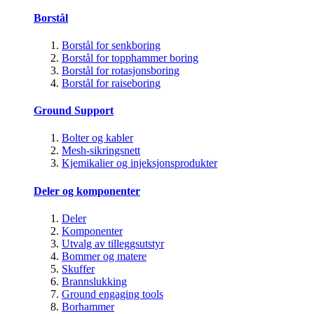
Borstål
Borstål for senkboring
Borstål for topphammer boring
Borstål for rotasjonsboring
Borstål for raiseboring
Ground Support
Bolter og kabler
Mesh-sikringsnett
Kjemikalier og injeksjonsprodukter
Deler og komponenter
Deler
Komponenter
Utvalg av tilleggsutstyr
Bommer og matere
Skuffer
Brannslukking
Ground engaging tools
Borhammer