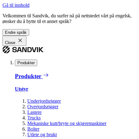
Gå til innhold
Velkommen til Sandvik, du surfer nå på nettstedet vårt på engelsk,
ønsker du å bytte til et annet språk?
Endre språk
Close
Produkter
Produkter
Utstyr
Underjordsrigger
Overjordsrigger
Lastere
Trucks
Mekaniske kutt/bryte og skjæremaskiner
Bolter
Utleie og brukt