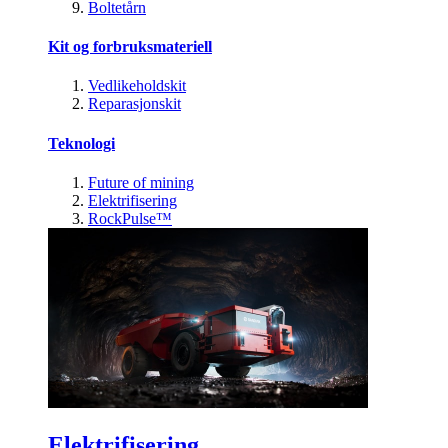
Boltetårn
Kit og forbruksmateriell
Vedlikeholdskit
Reparasjonskit
Teknologi
Future of mining
Elektrifisering
RockPulse™
Elektrifisering