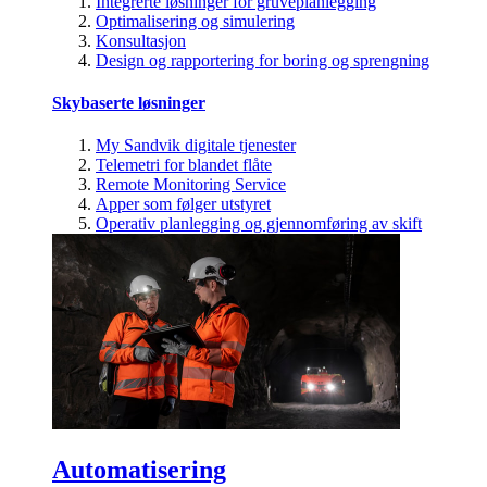
Integrerte løsninger for gruveplanlegging
Optimalisering og simulering
Konsultasjon
Design og rapportering for boring og sprengning
Skybaserte løsninger
My Sandvik digitale tjenester
Telemetri for blandet flåte
Remote Monitoring Service
Apper som følger utstyret
Operativ planlegging og gjennomføring av skift
Automatisering