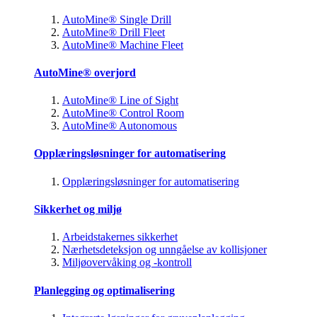
AutoMine® Single Drill
AutoMine® Drill Fleet
AutoMine® Machine Fleet
AutoMine® overjord
AutoMine® Line of Sight
AutoMine® Control Room
AutoMine® Autonomous
Opplæringsløsninger for automatisering
Opplæringsløsninger for automatisering
Sikkerhet og miljø
Arbeidstakernes sikkerhet
Nærhetsdeteksjon og unngåelse av kollisjoner
Miljøovervåking og -kontroll
Planlegging og optimalisering