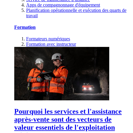
Apps de compagnonnage d'équipement
Planification opérationnelle et exécution des quarts de
travail
Formation
Formateurs numériques
Formation avec instructeur
Pourquoi les services et l'assistance
après-vente sont des vecteurs de
valeur essentiels de l'exploitation