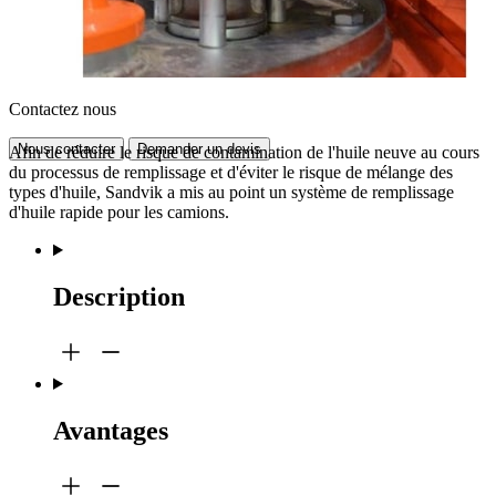
Contactez nous
Nous contacter
Demander un devis
Afin de réduire le risque de contamination de l'huile neuve au cours
du processus de remplissage et d'éviter le risque de mélange des
types d'huile, Sandvik a mis au point un système de remplissage
d'huile rapide pour les camions.
Description
Avantages