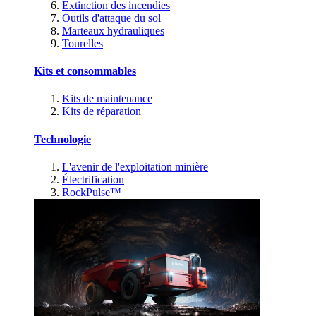
Extinction des incendies
Outils d'attaque du sol
Marteaux hydrauliques
Tourelles
Kits et consommables
Kits de maintenance
Kits de réparation
Technologie
L'avenir de l'exploitation minière
Électrification
RockPulse™