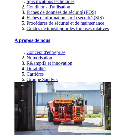
Spécifications techniques
Conditions d'utilisation
Fiches de données de sécurité (FDS)
Fiches d'information sur la sécurité (SIS)
Procédures de sécurité et de maintenance
Guides de transit pour les foreuses rotatives
A propos de nous
Concept d'entreprise
Numérisation
R&amp;D et innovation
Durabilité
Carrières
Groupe Sandvik