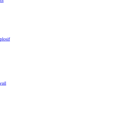
ol
plosif
vail