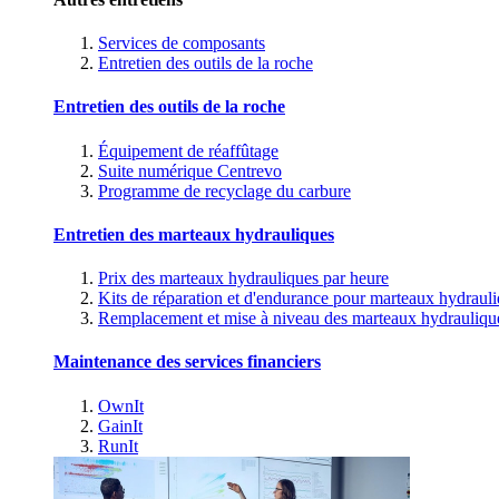
Services de composants
Entretien des outils de la roche
Entretien des outils de la roche
Équipement de réaffûtage
Suite numérique Centrevo
Programme de recyclage du carbure
Entretien des marteaux hydrauliques
Prix des marteaux hydrauliques par heure
Kits de réparation et d'endurance pour marteaux hydraul
Remplacement et mise à niveau des marteaux hydrauliqu
Maintenance des services financiers
OwnIt
GainIt
RunIt