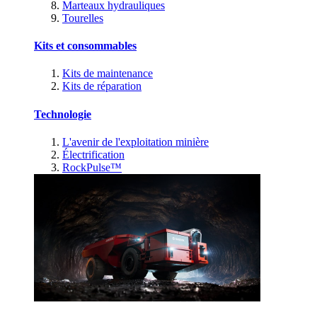
Marteaux hydrauliques
Tourelles
Kits et consommables
Kits de maintenance
Kits de réparation
Technologie
L'avenir de l'exploitation minière
Électrification
RockPulse™