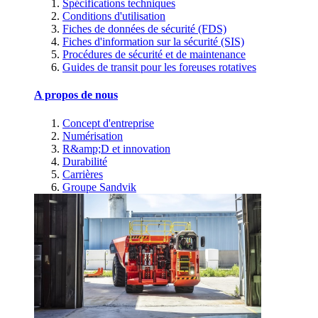
Spécifications techniques
Conditions d'utilisation
Fiches de données de sécurité (FDS)
Fiches d'information sur la sécurité (SIS)
Procédures de sécurité et de maintenance
Guides de transit pour les foreuses rotatives
A propos de nous
Concept d'entreprise
Numérisation
R&amp;D et innovation
Durabilité
Carrières
Groupe Sandvik