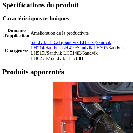
Spécifications du produit
Caractéristiques techniques
Domaine
Amélioration de la productivité
d'application
Sandvik LH621i
/
Sandvik LH517i
/
Sandvik
LH514
/
Sandvik LH410
/
Sandvik LH307
/Sandvik
Chargeuses
LH515i/Sandvik LH514iE/Sandvik
LH625iE/Sandvik LH518B
Produits apparentés