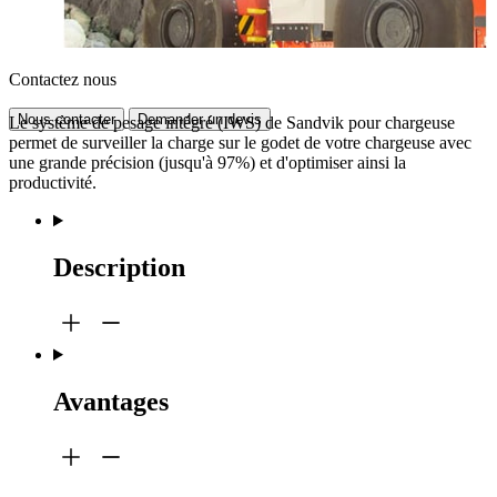
Contactez nous
Nous contacter
Demander un devis
Le système de pesage intégré (IWS) de Sandvik pour chargeuse
permet de surveiller la charge sur le godet de votre chargeuse avec
une grande précision (jusqu'à 97%) et d'optimiser ainsi la
productivité.
Description
Avantages