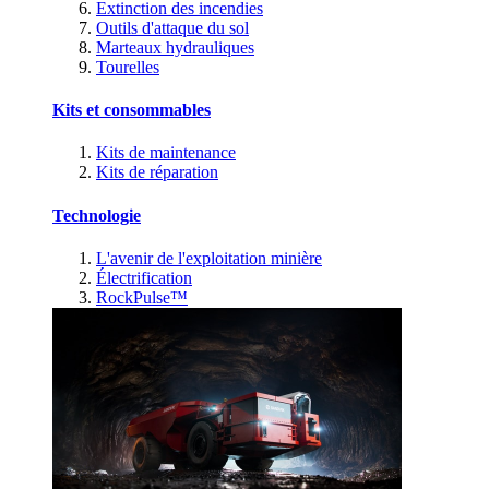
Extinction des incendies
Outils d'attaque du sol
Marteaux hydrauliques
Tourelles
Kits et consommables
Kits de maintenance
Kits de réparation
Technologie
L'avenir de l'exploitation minière
Électrification
RockPulse™