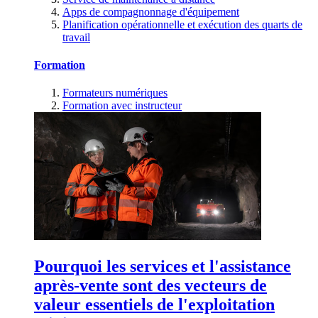
Apps de compagnonnage d'équipement
Planification opérationnelle et exécution des quarts de
travail
Formation
Formateurs numériques
Formation avec instructeur
Pourquoi les services et l'assistance
après-vente sont des vecteurs de
valeur essentiels de l'exploitation