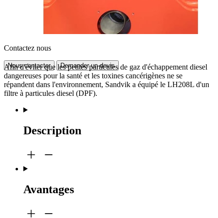
Contactez nous
Nous contacter
Demander un devis
Afin d'éviter que les petites particules de gaz d'échappement diesel
dangereuses pour la santé et les toxines cancérigènes ne se
répandent dans l'environnement, Sandvik a équipé le LH208L d'un
filtre à particules diesel (DPF).
Description
Avantages