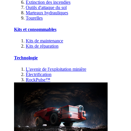
Extinction des incendies
Outils d'attaque du sol
Marteaux hydrauliques
Tourelles
Kits et consommables
Kits de maintenance
Kits de réparation
Technologie
L'avenir de l'exploitation minière
Électrification
RockPulse™