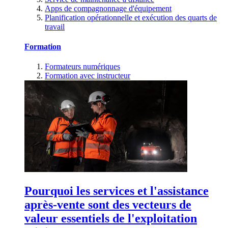
Apps de compagnonnage d'équipement
Planification opérationnelle et exécution des quarts de
travail
Formation
Formateurs numériques
Formation avec instructeur
Pourquoi les services et l'assistance
après-vente sont des vecteurs de
valeur essentiels de l'exploitation