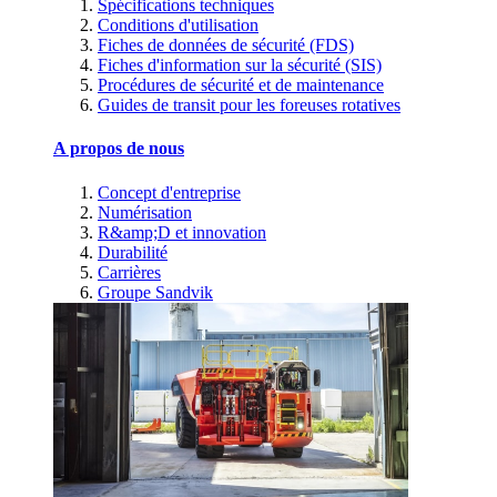
Spécifications techniques
Conditions d'utilisation
Fiches de données de sécurité (FDS)
Fiches d'information sur la sécurité (SIS)
Procédures de sécurité et de maintenance
Guides de transit pour les foreuses rotatives
A propos de nous
Concept d'entreprise
Numérisation
R&amp;D et innovation
Durabilité
Carrières
Groupe Sandvik