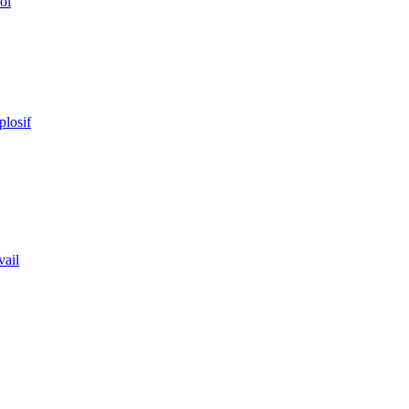
ol
plosif
vail