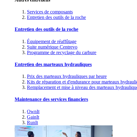
Services de composants
Entretien des outils de la roche
Entretien des outils de la roche
Équipement de réaffûtage
Suite numérique Centrevo
Programme de recyclage du carbure
Entretien des marteaux hydrauliques
Prix des marteaux hydrauliques par heure
Kits de réparation et d'endurance pour marteaux hydraul
Remplacement et mise à niveau des marteaux hydrauliqu
Maintenance des services financiers
OwnIt
GainIt
RunIt