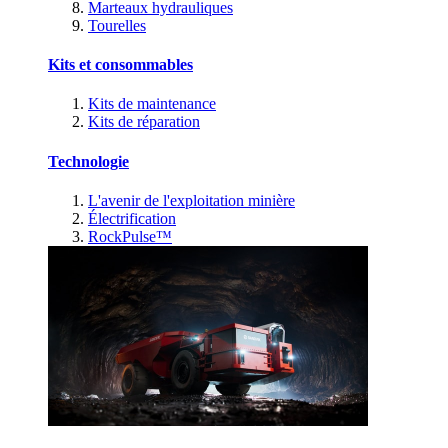
Marteaux hydrauliques
Tourelles
Kits et consommables
Kits de maintenance
Kits de réparation
Technologie
L'avenir de l'exploitation minière
Électrification
RockPulse™