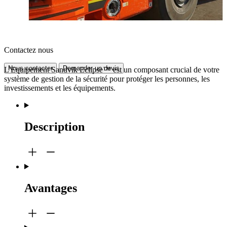
Contactez nous
Nous contacter
Demander un devis
L'Equipement Sandvik Eclipse™ est un composant crucial de votre
système de gestion de la sécurité pour protéger les personnes, les
investissements et les équipements.
Description
Avantages