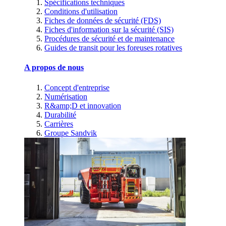
Spécifications techniques
Conditions d'utilisation
Fiches de données de sécurité (FDS)
Fiches d'information sur la sécurité (SIS)
Procédures de sécurité et de maintenance
Guides de transit pour les foreuses rotatives
A propos de nous
Concept d'entreprise
Numérisation
R&amp;D et innovation
Durabilité
Carrières
Groupe Sandvik