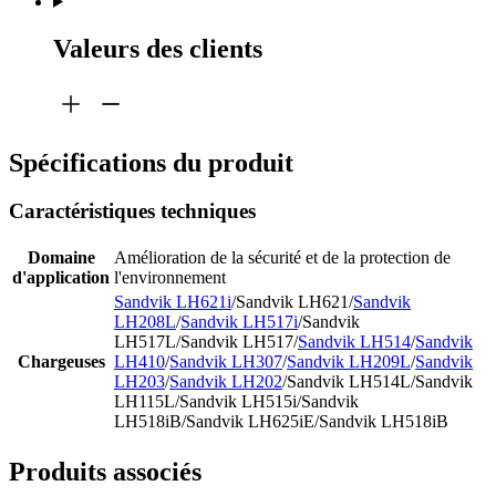
Valeurs des clients
Spécifications du produit
Caractéristiques techniques
Domaine
Amélioration de la sécurité et de la protection de
d'application
l'environnement
Sandvik LH621i
/Sandvik LH621/
Sandvik
LH208L
/
Sandvik LH517i
/Sandvik
LH517L/Sandvik LH517/
Sandvik LH514
/
Sandvik
Chargeuses
LH410
/
Sandvik LH307
/
Sandvik LH209L
/
Sandvik
LH203
/
Sandvik LH202
/Sandvik LH514L/Sandvik
LH115L/Sandvik LH515i/Sandvik
LH518iB/Sandvik LH625iE/Sandvik LH518iB
Produits associés