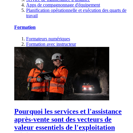
Apps de compagnonnage d'équipement
Planification opérationnelle et exécution des quarts de
travail
Formation
Formateurs numériques
Formation avec instructeur
Pourquoi les services et l'assistance
après-vente sont des vecteurs de
valeur essentiels de l'exploitation