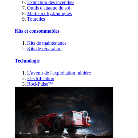
Extinction des incendies
Outils d'attaque du sol
Marteaux hydrauliques
Tourelles
Kits et consommables
Kits de maintenance
Kits de réparation
Technologie
L'avenir de l'exploitation minière
Électrification
RockPulse™