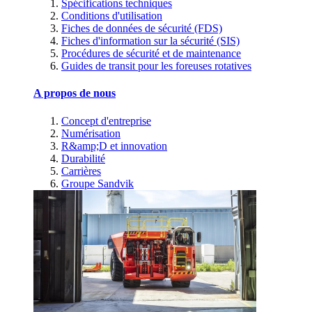
Spécifications techniques
Conditions d'utilisation
Fiches de données de sécurité (FDS)
Fiches d'information sur la sécurité (SIS)
Procédures de sécurité et de maintenance
Guides de transit pour les foreuses rotatives
A propos de nous
Concept d'entreprise
Numérisation
R&amp;D et innovation
Durabilité
Carrières
Groupe Sandvik