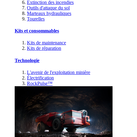
Extinction des incendies
Outils d'attaque du sol
Marteaux hydrauliques
Tourelles
Kits et consommables
Kits de maintenance
Kits de réparation
Technologie
L'avenir de l'exploitation minière
Électrification
RockPulse™