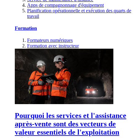
Apps de compagnonnage d'équipement
Planification opérationnelle et exécution des quarts de
travail
Formation
Formateurs numériques
Formation avec instructeur
Pourquoi les services et l'assistance
après-vente sont des vecteurs de
valeur essentiels de l'exploitation