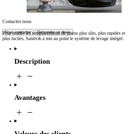
Contactez nous
Nous contacter
Demander un devis
Pour rendre les remplacements de pneus plus sûrs, plus rapides et
plus faciles, Sandvik a mis au point le système de levage intégré.
Description
Avantages
Valeurs des clients