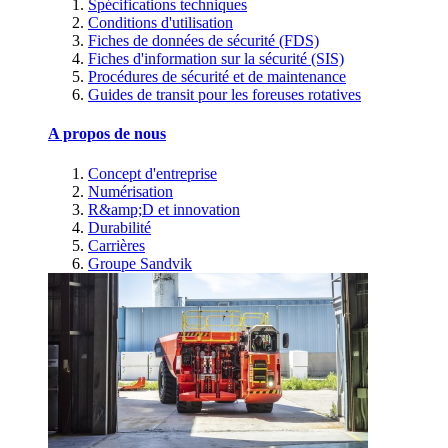
Spécifications techniques
Conditions d'utilisation
Fiches de données de sécurité (FDS)
Fiches d'information sur la sécurité (SIS)
Procédures de sécurité et de maintenance
Guides de transit pour les foreuses rotatives
A propos de nous
Concept d'entreprise
Numérisation
R&amp;D et innovation
Durabilité
Carrières
Groupe Sandvik