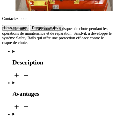
Contactez nous
Nous contacter
Demander un devis
Pour aider nos clients à contrôler les risques de chute pendant les
opérations de maintenance et de réparation, Sandvik a développé le
système Safety Rails qui offre une protection efficace contre le
risque de chute.
Description
Avantages