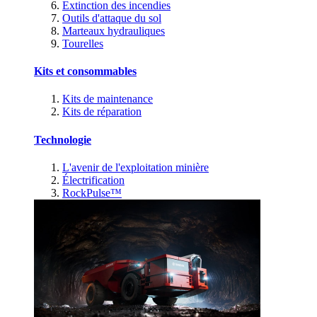
Extinction des incendies
Outils d'attaque du sol
Marteaux hydrauliques
Tourelles
Kits et consommables
Kits de maintenance
Kits de réparation
Technologie
L'avenir de l'exploitation minière
Électrification
RockPulse™