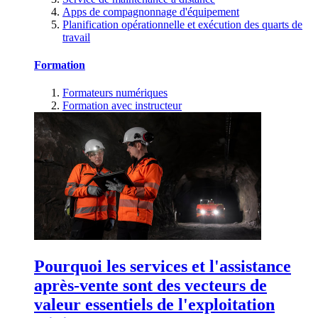
Apps de compagnonnage d'équipement
Planification opérationnelle et exécution des quarts de
travail
Formation
Formateurs numériques
Formation avec instructeur
Pourquoi les services et l'assistance
après-vente sont des vecteurs de
valeur essentiels de l'exploitation