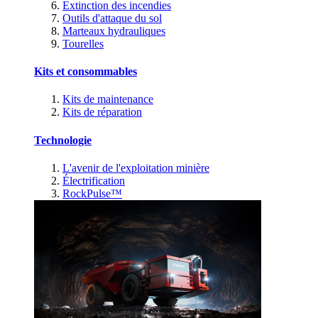
Extinction des incendies
Outils d'attaque du sol
Marteaux hydrauliques
Tourelles
Kits et consommables
Kits de maintenance
Kits de réparation
Technologie
L'avenir de l'exploitation minière
Électrification
RockPulse™