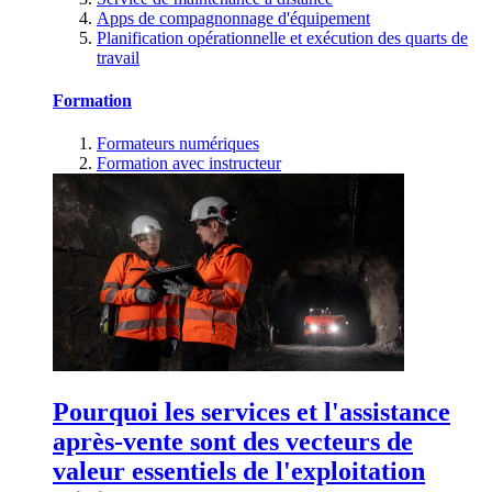
Apps de compagnonnage d'équipement
Planification opérationnelle et exécution des quarts de
travail
Formation
Formateurs numériques
Formation avec instructeur
Pourquoi les services et l'assistance
après-vente sont des vecteurs de
valeur essentiels de l'exploitation