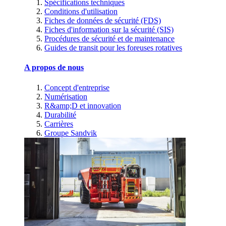
Spécifications techniques
Conditions d'utilisation
Fiches de données de sécurité (FDS)
Fiches d'information sur la sécurité (SIS)
Procédures de sécurité et de maintenance
Guides de transit pour les foreuses rotatives
A propos de nous
Concept d'entreprise
Numérisation
R&amp;D et innovation
Durabilité
Carrières
Groupe Sandvik