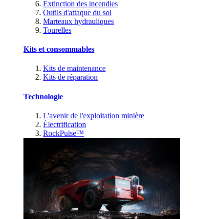
Extinction des incendies
Outils d'attaque du sol
Marteaux hydrauliques
Tourelles
Kits et consommables
Kits de maintenance
Kits de réparation
Technologie
L'avenir de l'exploitation minière
Électrification
RockPulse™