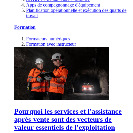
Apps de compagnonnage d'équipement
Planification opérationnelle et exécution des quarts de
travail
Formation
Formateurs numériques
Formation avec instructeur
Pourquoi les services et l'assistance
après-vente sont des vecteurs de
valeur essentiels de l'exploitation