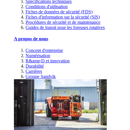
Spécifications techniques
Conditions d'utilisation
Fiches de données de sécurité (FDS)
Fiches d'information sur la sécurité (SIS)
Procédures de sécurité et de maintenance
Guides de transit pour les foreuses rotatives
A propos de nous
Concept d'entreprise
Numérisation
R&amp;D et innovation
Durabilité
Carrières
Groupe Sandvik