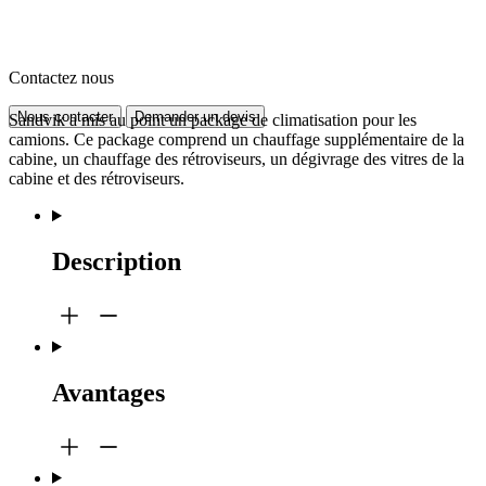
Contactez nous
Nous contacter
Demander un devis
Sandvik a mis au point un package de climatisation pour les
camions. Ce package comprend un chauffage supplémentaire de la
cabine, un chauffage des rétroviseurs, un dégivrage des vitres de la
cabine et des rétroviseurs.
Description
Avantages