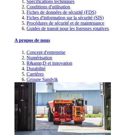
Spécifications techniques
Conditions d'utilisation
Fiches de données de sécurité (FDS)
Fiches d'information sur la sécurité (SIS)
Procédures de sécurité et de maintenance
Guides de transit pour les foreuses rotatives
A propos de nous
Concept d'entreprise
Numérisation
R&amp;D et innovation
Durabilité
Carrières
Groupe Sandvik