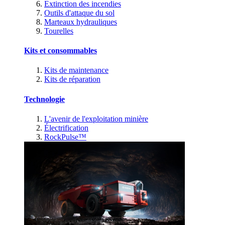
Extinction des incendies
Outils d'attaque du sol
Marteaux hydrauliques
Tourelles
Kits et consommables
Kits de maintenance
Kits de réparation
Technologie
L'avenir de l'exploitation minière
Électrification
RockPulse™