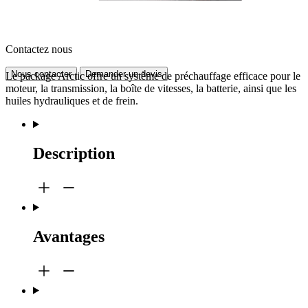
Contactez nous
Nous contacter
Demander un devis
Le package Arctic offre un système de préchauffage efficace pour le
moteur, la transmission, la boîte de vitesses, la batterie, ainsi que les
huiles hydrauliques et de frein.
Description
Avantages