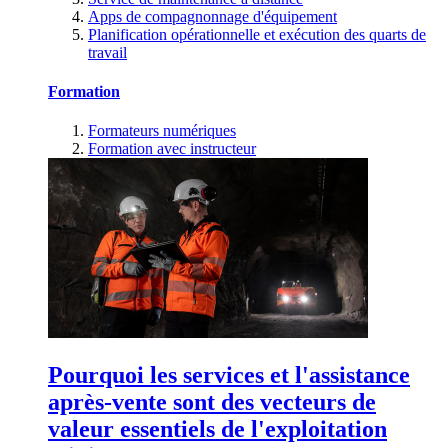
Apps de compagnonnage d'équipement
Planification opérationnelle et exécution des quarts de
travail
Formation
Formateurs numériques
Formation avec instructeur
Pourquoi les services et l'assistance
après-vente sont des vecteurs de
valeur essentiels de l'exploitation