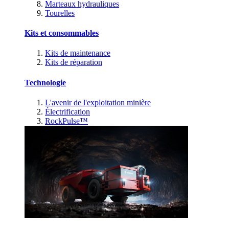
Marteaux hydrauliques
Tourelles
Kits et consommables
Kits de maintenance
Kits de réparation
Technologie
L'avenir de l'exploitation minière
Électrification
RockPulse™