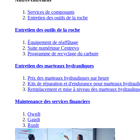
Services de composants
Entretien des outils de la roche
Entretien des outils de la roche
Équipement de réaffûtage
Suite numérique Centrevo
Programme de recyclage du carbure
Entretien des marteaux hydrauliques
Prix des marteaux hydrauliques par heure
Kits de réparation et d'endurance pour marteaux hydraul
Remplacement et mise à niveau des marteaux hydrauliqu
Maintenance des services financiers
OwnIt
GainIt
RunIt