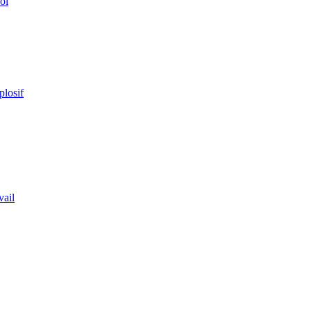
ol
plosif
vail