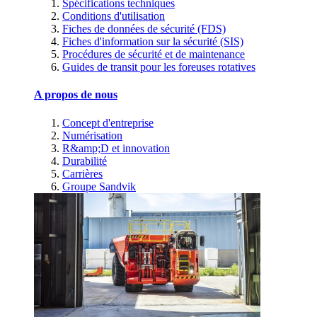
Spécifications techniques
Conditions d'utilisation
Fiches de données de sécurité (FDS)
Fiches d'information sur la sécurité (SIS)
Procédures de sécurité et de maintenance
Guides de transit pour les foreuses rotatives
A propos de nous
Concept d'entreprise
Numérisation
R&amp;D et innovation
Durabilité
Carrières
Groupe Sandvik