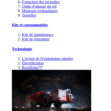
Extinction des incendies
Outils d'attaque du sol
Marteaux hydrauliques
Tourelles
Kits et consommables
Kits de maintenance
Kits de réparation
Technologie
L'avenir de l'exploitation minière
Électrification
RockPulse™