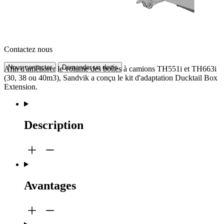
Contactez nous
Nous contacter
Demander un devis
Afin d'améliorer le volume des boîtes à camions TH551i et TH663i
(30, 38 ou 40m3), Sandvik a conçu le kit d'adaptation Ducktail Box
Extension.
Description
Avantages