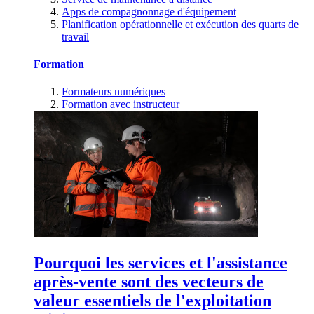
Apps de compagnonnage d'équipement
Planification opérationnelle et exécution des quarts de
travail
Formation
Formateurs numériques
Formation avec instructeur
Pourquoi les services et l'assistance
après-vente sont des vecteurs de
valeur essentiels de l'exploitation