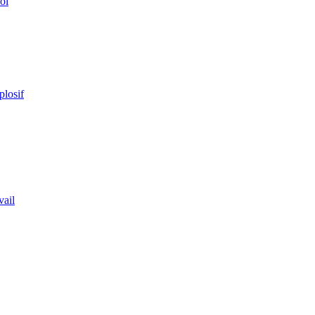
ol
plosif
vail