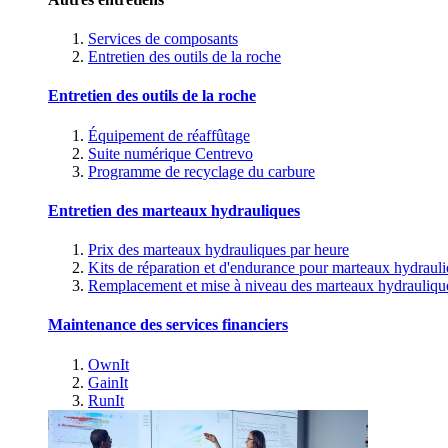
Services de composants
Entretien des outils de la roche
Entretien des outils de la roche
Équipement de réaffûtage
Suite numérique Centrevo
Programme de recyclage du carbure
Entretien des marteaux hydrauliques
Prix des marteaux hydrauliques par heure
Kits de réparation et d'endurance pour marteaux hydraul
Remplacement et mise à niveau des marteaux hydrauliqu
Maintenance des services financiers
OwnIt
GainIt
RunIt