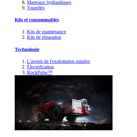
Marteaux hydrauliques
Tourelles
Kits et consommables
Kits de maintenance
Kits de réparation
Technologie
L'avenir de l'exploitation minière
Électrification
RockPulse™