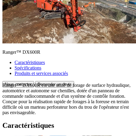
Ranger™ DX600R
Caractéristiques
Spécifications
Produits et services associés
Nous contacter
Demander un devis
Ranger™ DX600R est une unité de forage de surface hydraulique,
automotrice et autonome sur chenilles, dotée d'un panneau de
commande radiocommande et d'un système de contrôle foration.
Conçue pour la réalisation rapide de forages à la foreuse en terrain
difficile où un marteau perforateur hors du trou de l'opérateur n'est
pas envisageable.
Caractéristiques