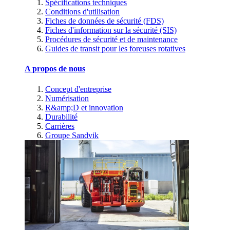
Spécifications techniques
Conditions d'utilisation
Fiches de données de sécurité (FDS)
Fiches d'information sur la sécurité (SIS)
Procédures de sécurité et de maintenance
Guides de transit pour les foreuses rotatives
A propos de nous
Concept d'entreprise
Numérisation
R&amp;D et innovation
Durabilité
Carrières
Groupe Sandvik