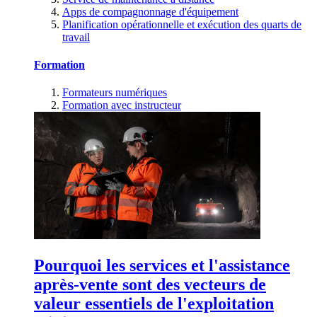
Apps de compagnonnage d'équipement
Planification opérationnelle et exécution des quarts de
travail
Formation
Formateurs numériques
Formation avec instructeur
Pourquoi les services et l'assistance
après-vente sont des vecteurs de
valeur essentiels de l'exploitation