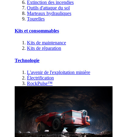
Extinction des incendies
Outils d'attaque du sol
Marteaux hydrauliques
Tourelles
Kits et consommables
Kits de maintenance
Kits de réparation
Technologie
L'avenir de l'exploitation minière
Électrification
RockPulse™