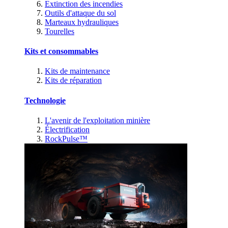
Extinction des incendies
Outils d'attaque du sol
Marteaux hydrauliques
Tourelles
Kits et consommables
Kits de maintenance
Kits de réparation
Technologie
L'avenir de l'exploitation minière
Électrification
RockPulse™