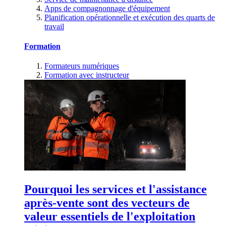
Apps de compagnonnage d'équipement
Planification opérationnelle et exécution des quarts de
travail
Formation
Formateurs numériques
Formation avec instructeur
Pourquoi les services et l'assistance
après-vente sont des vecteurs de
valeur essentiels de l'exploitation