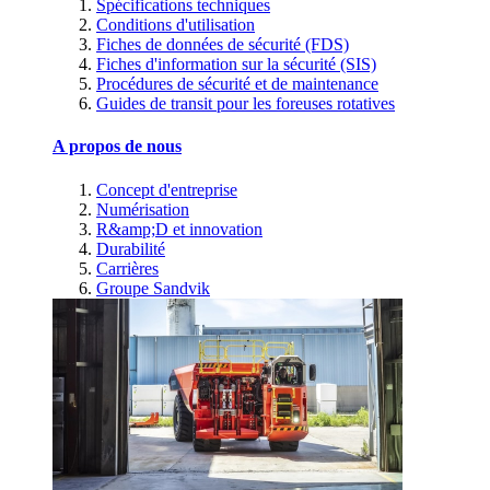
Spécifications techniques
Conditions d'utilisation
Fiches de données de sécurité (FDS)
Fiches d'information sur la sécurité (SIS)
Procédures de sécurité et de maintenance
Guides de transit pour les foreuses rotatives
A propos de nous
Concept d'entreprise
Numérisation
R&amp;D et innovation
Durabilité
Carrières
Groupe Sandvik