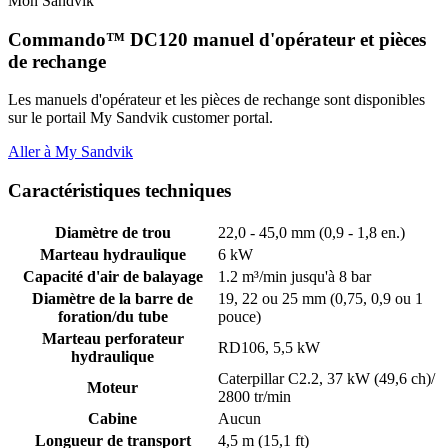
Mon Sandvik
Commando™ DC120 manuel d'opérateur et pièces
de rechange
Les manuels d'opérateur et les pièces de rechange sont disponibles
sur le portail My Sandvik customer portal.
Aller à My Sandvik
Caractéristiques techniques
Diamètre de trou
22,0 - 45,0 mm (0,9 - 1,8 en.)
Marteau hydraulique
6 kW
Capacité d'air de balayage
1.2 m³/min jusqu'à 8 bar
Diamètre de la barre de
19, 22 ou 25 mm (0,75, 0,9 ou 1
foration/du tube
pouce)
Marteau perforateur
RD106, 5,5 kW
hydraulique
Caterpillar C2.2, 37 kW (49,6 ch)/
Moteur
2800 tr/min
Cabine
Aucun
Longueur de transport
4,5 m (15,1 ft)