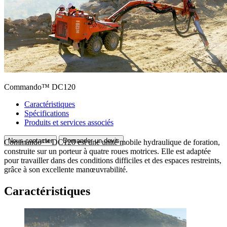
Commando™ DC120
Caractéristiques
Spécifications
Produits et services associés
Nous contacter
Demander un devis
Commando™ DC120 est une unité mobile hydraulique de foration,
construite sur un porteur à quatre roues motrices. Elle est adaptée
pour travailler dans des conditions difficiles et des espaces restreints,
grâce à son excellente manœuvrabilité.
Caractéristiques