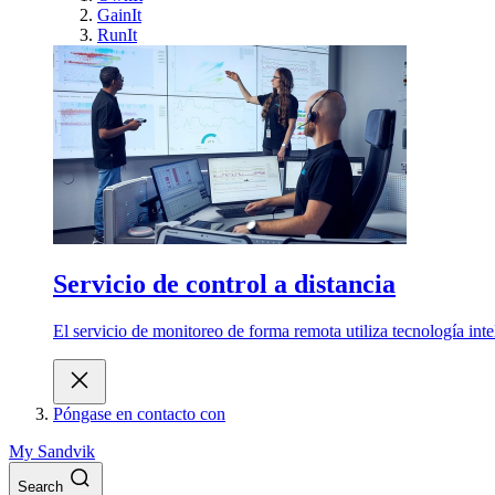
GainIt
RunIt
Servicio de control a distancia
El servicio de monitoreo de forma remota utiliza tecnología int
Póngase en contacto con
My Sandvik
Search