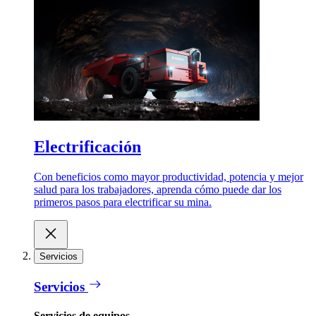
Electrificación
Con beneficios como mayor productividad, potencia y mejor
salud para los trabajadores, aprenda cómo puede dar los
primeros pasos para electrificar su mina.
Servicios
Servicios
Servicios de equipos