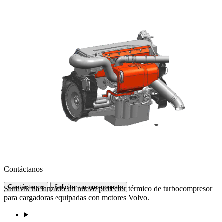
Contáctanos
Contáctenos
Solicitar un presupuesto
Sandvik ha lanzado un nuevo protector térmico de turbocompresor
para cargadoras equipadas con motores Volvo.