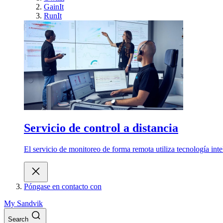
GainIt
RunIt
Servicio de control a distancia
El servicio de monitoreo de forma remota utiliza tecnología int
Póngase en contacto con
My Sandvik
Search