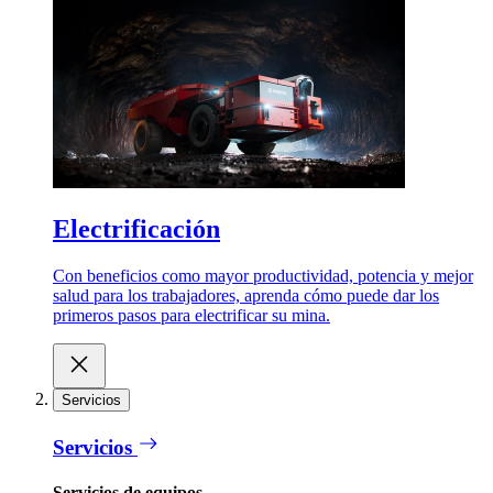
Electrificación
Con beneficios como mayor productividad, potencia y mejor
salud para los trabajadores, aprenda cómo puede dar los
primeros pasos para electrificar su mina.
Servicios
Servicios
Servicios de equipos