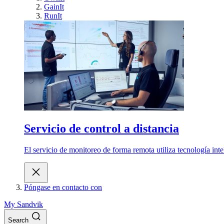
GainIt
RunIt
Servicio de control a distancia
El servicio de monitoreo de forma remota utiliza tecnología int
Póngase en contacto con
My Sandvik
Search