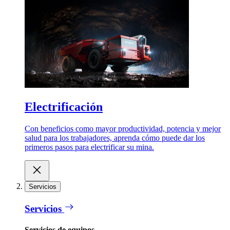
Electrificación
Con beneficios como mayor productividad, potencia y mejor
salud para los trabajadores, aprenda cómo puede dar los
primeros pasos para electrificar su mina.
Servicios
Servicios
Servicios de equipos