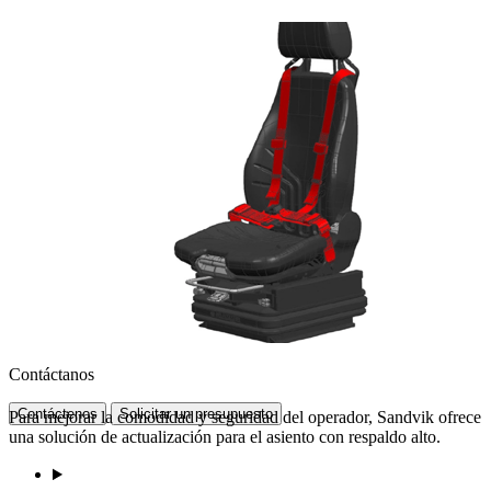
Contáctanos
Contáctenos
Solicitar un presupuesto
Para mejorar la comodidad y seguridad del operador, Sandvik ofrece
una solución de actualización para el asiento con respaldo alto.