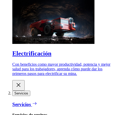
Electrificación
Con beneficios como mayor productividad, potencia y mejor
salud para los trabajadores, aprenda cómo puede dar los
primeros pasos para electrificar su mina.
Servicios
Servicios
Servicios de equipos