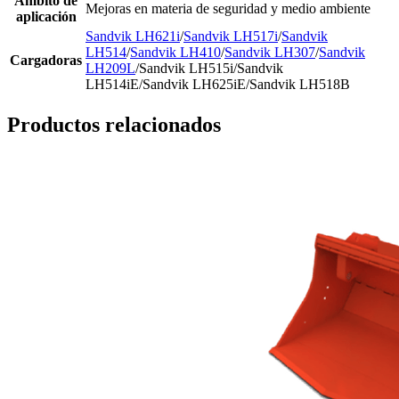
Ámbito de
Mejoras en materia de seguridad y medio ambiente
aplicación
Sandvik LH621i
/
Sandvik LH517i
/
Sandvik
LH514
/
Sandvik LH410
/
Sandvik LH307
/
Sandvik
Cargadoras
LH209L
/Sandvik LH515i/Sandvik
LH514iE/Sandvik LH625iE/Sandvik LH518B
Productos relacionados