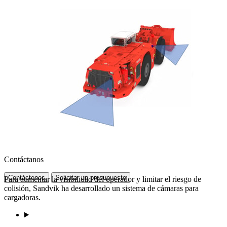
Contáctanos
Contáctenos
Solicitar un presupuesto
Para aumentar la visibilidad del operador y limitar el riesgo de
colisión, Sandvik ha desarrollado un sistema de cámaras para
cargadoras.