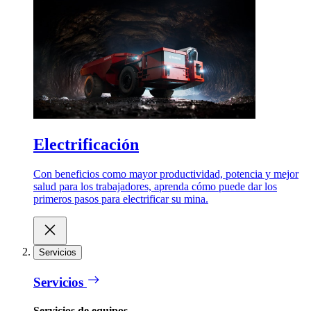
Electrificación
Con beneficios como mayor productividad, potencia y mejor
salud para los trabajadores, aprenda cómo puede dar los
primeros pasos para electrificar su mina.
Servicios
Servicios
Servicios de equipos