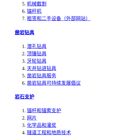
机械截割
锚杆机
租赁和二手设备（外部网站）
凿岩钻具
潜孔钻具
顶锤钻具
牙轮钻具
天井钻进钻具
凿岩钻具服务
凿岩钻具可持续发展倡议
岩石支护
锚杆和锚索支护
网片
化学品和灌浆
隧道工程和地质技术