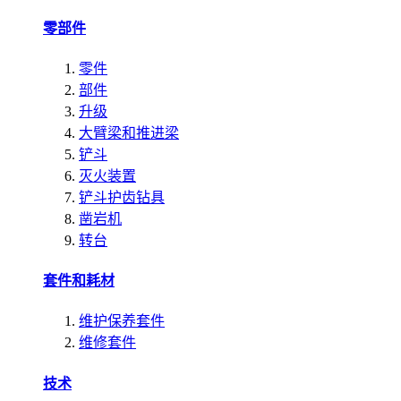
零部件
零件
部件
升级
大臂梁和推进梁
铲斗
灭火装置
铲斗护齿钻具
凿岩机
转台
套件和耗材
维护保养套件
维修套件
技术