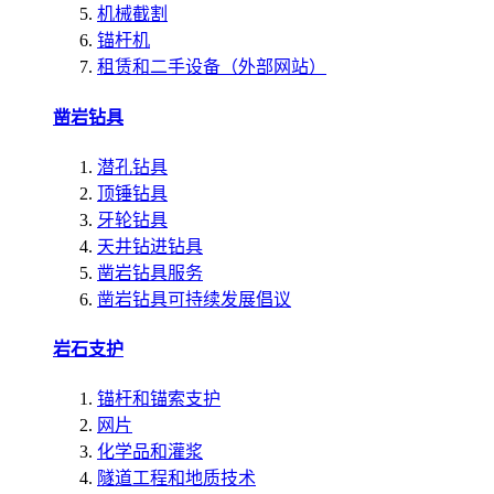
机械截割
锚杆机
租赁和二手设备（外部网站）
凿岩钻具
潜孔钻具
顶锤钻具
牙轮钻具
天井钻进钻具
凿岩钻具服务
凿岩钻具可持续发展倡议
岩石支护
锚杆和锚索支护
网片
化学品和灌浆
隧道工程和地质技术