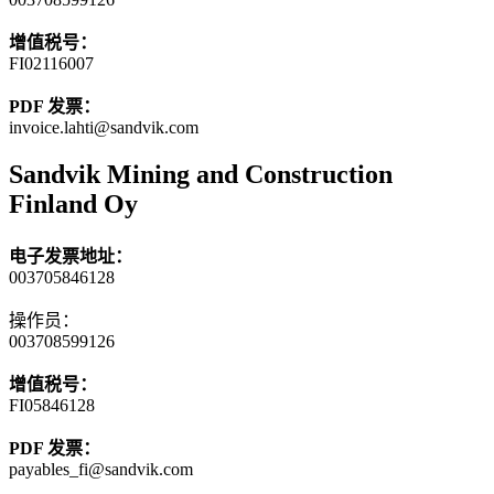
增值税号：
FI02116007
PDF 发票：
invoice.lahti@sandvik.com
Sandvik Mining and Construction
Finland Oy
电子发票地址：
003705846128
操作员：
003708599126
增值税号：
FI05846128
PDF 发票：
payables_fi@sandvik.com