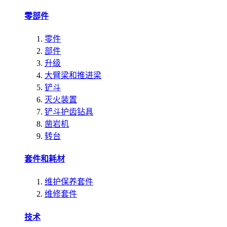
零部件
零件
部件
升级
大臂梁和推进梁
铲斗
灭火装置
铲斗护齿钻具
凿岩机
转台
套件和耗材
维护保养套件
维修套件
技术