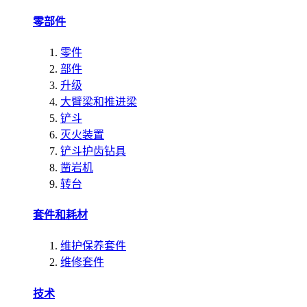
零部件
零件
部件
升级
大臂梁和推进梁
铲斗
灭火装置
铲斗护齿钻具
凿岩机
转台
套件和耗材
维护保养套件
维修套件
技术