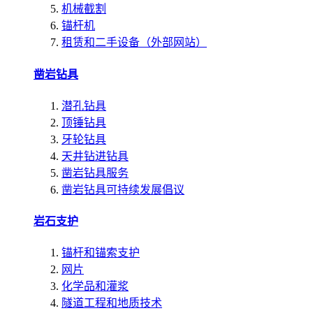
机械截割
锚杆机
租赁和二手设备（外部网站）
凿岩钻具
潜孔钻具
顶锤钻具
牙轮钻具
天井钻进钻具
凿岩钻具服务
凿岩钻具可持续发展倡议
岩石支护
锚杆和锚索支护
网片
化学品和灌浆
隧道工程和地质技术