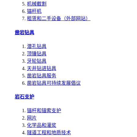
机械截割
锚杆机
租赁和二手设备（外部网站）
凿岩钻具
潜孔钻具
顶锤钻具
牙轮钻具
天井钻进钻具
凿岩钻具服务
凿岩钻具可持续发展倡议
岩石支护
锚杆和锚索支护
网片
化学品和灌浆
隧道工程和地质技术