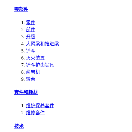
零部件
零件
部件
升级
大臂梁和推进梁
铲斗
灭火装置
铲斗护齿钻具
凿岩机
转台
套件和耗材
维护保养套件
维修套件
技术