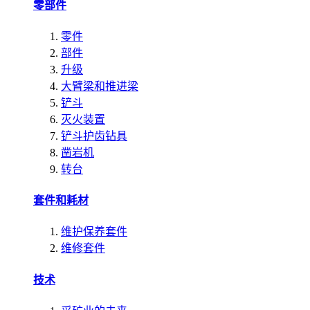
零部件
零件
部件
升级
大臂梁和推进梁
铲斗
灭火装置
铲斗护齿钻具
凿岩机
转台
套件和耗材
维护保养套件
维修套件
技术