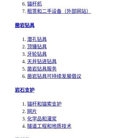
锚杆机
租赁和二手设备（外部网站）
凿岩钻具
潜孔钻具
顶锤钻具
牙轮钻具
天井钻进钻具
凿岩钻具服务
凿岩钻具可持续发展倡议
岩石支护
锚杆和锚索支护
网片
化学品和灌浆
隧道工程和地质技术