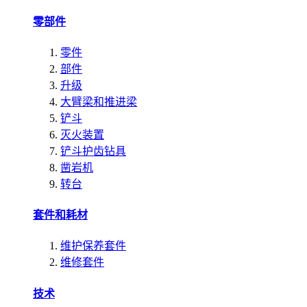
零部件
零件
部件
升级
大臂梁和推进梁
铲斗
灭火装置
铲斗护齿钻具
凿岩机
转台
套件和耗材
维护保养套件
维修套件
技术