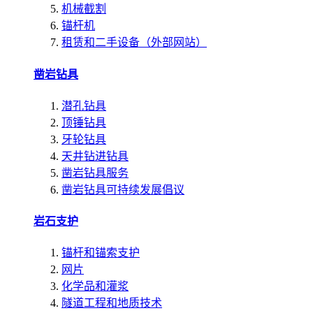
机械截割
锚杆机
租赁和二手设备（外部网站）
凿岩钻具
潜孔钻具
顶锤钻具
牙轮钻具
天井钻进钻具
凿岩钻具服务
凿岩钻具可持续发展倡议
岩石支护
锚杆和锚索支护
网片
化学品和灌浆
隧道工程和地质技术