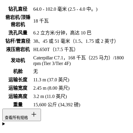
钻孔直径
64.0 - 102.0 毫米 (2.5 - 4.0 中。)
凿岩机/顶锤
18 千瓦
凿岩机
洗孔风量
6.2 立方米/分钟，高达 10 巴
钻杆/管直径
38、45 或 51 毫米（1.5、1.75 或 2 英寸）
液压凿岩机
HL650T（17.5 千瓦）
Caterpillar C7.1，168 千瓦（225 马力）/1800
发动机
rpm (Tier 3/Tier 4F)
机舱
无
运输长度
11.3 m (37.0 英尺)
运输宽度
2.45 m (8.00 英尺)
运输高度
3.2 m (11.0 英尺)
重量
15,600 公斤 (34,392 磅)
查看所有规格