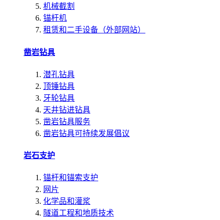
机械截割
锚杆机
租赁和二手设备（外部网站）
凿岩钻具
潜孔钻具
顶锤钻具
牙轮钻具
天井钻进钻具
凿岩钻具服务
凿岩钻具可持续发展倡议
岩石支护
锚杆和锚索支护
网片
化学品和灌浆
隧道工程和地质技术