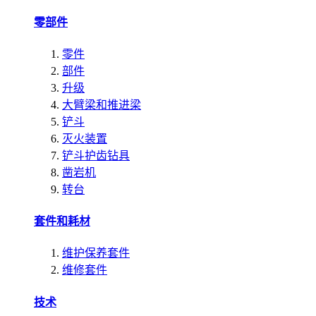
零部件
零件
部件
升级
大臂梁和推进梁
铲斗
灭火装置
铲斗护齿钻具
凿岩机
转台
套件和耗材
维护保养套件
维修套件
技术