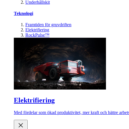
Underhållskit
Teknologi
Framtiden för gruvdriften
Elektrifiering
RockPulse™
Elektrifiering
Med fördelar som ökad produktivitet, mer kraft och bättre arbets