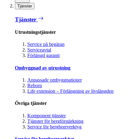
Tjänster
Tjänster
Utrustningstjänster
Service på begäran
Serviceavtal
Förlängd garanti
Ombyggnad av utrustning
Anpassade ombyggnationer
Reborn
Life extension – Förlängning av livslängden
Övriga tjänster
Komponent tjänster
Tjänster för bergförstärkning
Service för bergborrverktyg
Service för bergborrverktyg