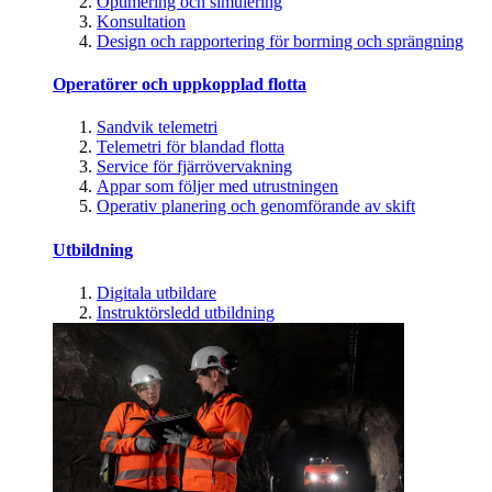
Optimering och simulering
Konsultation
Design och rapportering för borrning och sprängning
Operatörer och uppkopplad flotta
Sandvik telemetri
Telemetri för blandad flotta
Service för fjärrövervakning
Appar som följer med utrustningen
Operativ planering och genomförande av skift
Utbildning
Digitala utbildare
Instruktörsledd utbildning