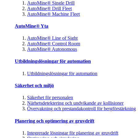
AutoMine® Single Drill
AutoMine® Drill Fleet
AutoMine® Machine Fleet
AutoMine® Yta
AutoMine® Line of Sight
AutoMine® Control Room
AutoMine® Autonomous
Utbildningslösningar för automation
Utbildningslösningar för automation
Säkerhet och miljö
Säkerhet för personalen
Närhetsdetektering och undvikande av kollisioner
Övervakning och prestandakontroll för bergförstärkning
Planering och optimering av gruvdrift
Integrerade lösningar för planering av gruvdrift