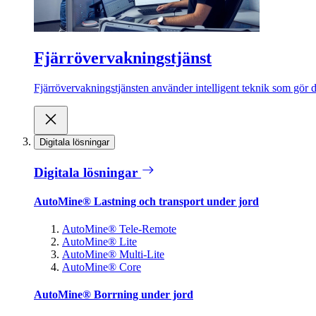
Fjärrövervakningstjänst
Fjärrövervakningstjänsten använder intelligent teknik som gör de
Digitala lösningar
Digitala lösningar
AutoMine® Lastning och transport under jord
AutoMine® Tele-Remote
AutoMine® Lite
AutoMine® Multi-Lite
AutoMine® Core
AutoMine® Borrning under jord