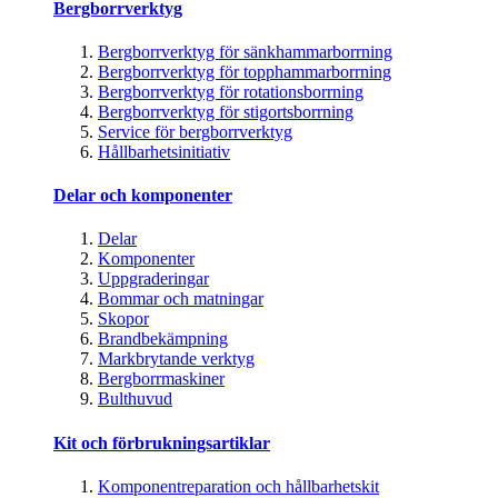
Bergborrverktyg
Bergborrverktyg för sänkhammarborrning
Bergborrverktyg för topphammarborrning
Bergborrverktyg för rotationsborrning
Bergborrverktyg för stigortsborrning
Service för bergborrverktyg
Hållbarhetsinitiativ
Delar och komponenter
Delar
Komponenter
Uppgraderingar
Bommar och matningar
Skopor
Brandbekämpning
Markbrytande verktyg
Bergborrmaskiner
Bulthuvud
Kit och förbrukningsartiklar
Komponentreparation och hållbarhetskit