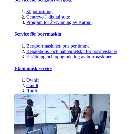
Sliputrustning
Centrevo® digital suite
Program för återvinning av Karbid
Service för borrmaskin
Bergborrmaskiner, pris per timme
Reparations- och hållbarhetskit för borrmaskiner
Ersättning och uppgradering av borrmaskiner
Ekonomisk service
OwnIt
GainIt
RunIt