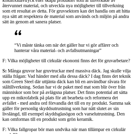
koldioxidavtryck eller skapa produkter som är tillverkade av
återvunnet material, och utveckla nya möjligheter till tillverkning
som ett resultat av detta. För gruvsektorn kan det handla om att hitta
nya sätt att respektera de material som används och miljön på andra
sätt än genom att sanera platser.
“Vi måste tänka om när det gäller hur vi gör affärer och
hanterar våra material- och avfallsutmaningar”
F: Vilka möjligheter till cirkulär ekonomi finns det för gruvarbetare?
S:
Många gruvor har gruvtruckar med massiva däck. Jag skulle vilja
ställa frågan: Vad händer med alla dessa däck? I dag finns det teknik
som Green Steel där uttjänta däck kan bli en användbar råvara för
ståltillverkning. Sedan har vi de paket med mat som blir över från
människor som bor på avlägsna platser. Det finns potential att sätta
upp en mikrofabrik på plats för att bearbeta och reformera det
avfallet - med andra ord förvandla det till en ny produkt. Samma sak
gäller för personlig skyddsutrustning som har nått slutet av sin
livslängd, till exempel skyddsglasögon och varselutrustning. Den
kan omformas till en produkt som grön keramik.
F: Vilka fallgropar bör man undvika när man tillämpar en cirkulär