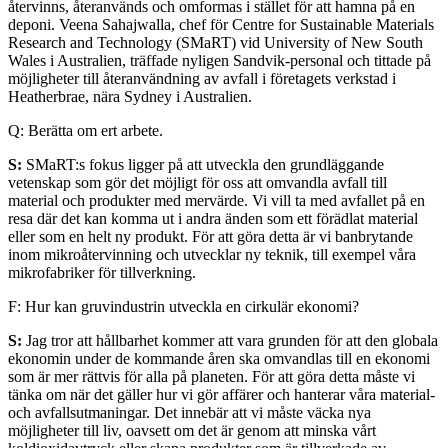
återvinns, återanvänds och omformas i stället för att hamna på en
deponi. Veena Sahajwalla, chef för Centre for Sustainable Materials
Research and Technology (SMaRT) vid University of New South
Wales i Australien, träffade nyligen Sandvik-personal och tittade på
möjligheter till återanvändning av avfall i företagets verkstad i
Heatherbrae, nära Sydney i Australien.
Q: Berätta om ert arbete.
S:
SMaRT:s fokus ligger på att utveckla den grundläggande
vetenskap som gör det möjligt för oss att omvandla avfall till
material och produkter med mervärde. Vi vill ta med avfallet på en
resa där det kan komma ut i andra änden som ett förädlat material
eller som en helt ny produkt. För att göra detta är vi banbrytande
inom mikroåtervinning och utvecklar ny teknik, till exempel våra
mikrofabriker för tillverkning.
F: Hur kan gruvindustrin utveckla en cirkulär ekonomi?
S:
Jag tror att hållbarhet kommer att vara grunden för att den globala
ekonomin under de kommande åren ska omvandlas till en ekonomi
som är mer rättvis för alla på planeten. För att göra detta måste vi
tänka om när det gäller hur vi gör affärer och hanterar våra material-
och avfallsutmaningar. Det innebär att vi måste väcka nya
möjligheter till liv, oavsett om det är genom att minska vårt