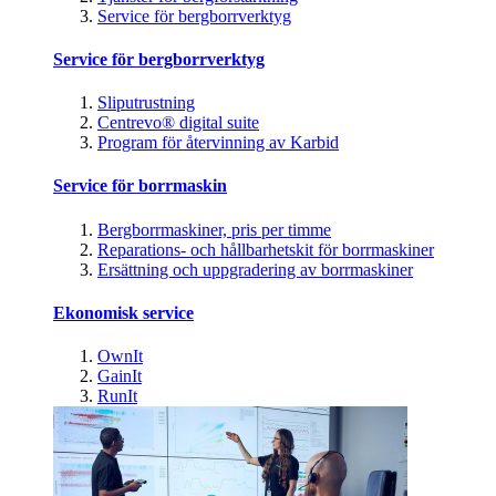
Service för bergborrverktyg
Service för bergborrverktyg
Sliputrustning
Centrevo® digital suite
Program för återvinning av Karbid
Service för borrmaskin
Bergborrmaskiner, pris per timme
Reparations- och hållbarhetskit för borrmaskiner
Ersättning och uppgradering av borrmaskiner
Ekonomisk service
OwnIt
GainIt
RunIt