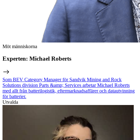
Möt människorna
Experten: Michael Roberts
Som BEV Category Manager för Sandvik Mining and Rock
Solutions division Parts &amp; Services arbetar Michael Roberts
med allt från batterilogistik, eftermarknadsaffärer och datautvinning
för batterier.
Utvalda