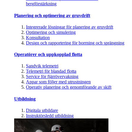
bergförstärkning
Planering och optimering av gruvdrift
Integrerade lösningar för planering av gruvdrift
Optimering och simulering
Konsultation
Design och rapportering för borrning och sprängning
Operatörer och uppkopplad flotta
Sandvik telemetri
Telemetri för blandad flotta
Service för fjärrövervakning
Appar som följer med utrustningen
Operativ planering och genomförande av skift
Utbildning
Digitala utbildare
Instruktörsledd utbildning