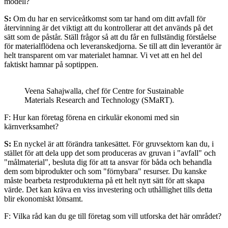
modell?
S:
Om du har en serviceåtkomst som tar hand om ditt avfall för
återvinning är det viktigt att du kontrollerar att det används på det
sätt som de påstår. Ställ frågor så att du får en fullständig förståelse
för materialflödena och leveranskedjorna. Se till att din leverantör är
helt transparent om var materialet hamnar. Vi vet att en hel del
faktiskt hamnar på soptippen.
Veena Sahajwalla, chef för Centre for Sustainable
Materials Research and Technology (SMaRT).
F: Hur kan företag förena en cirkulär ekonomi med sin
kärnverksamhet?
S:
En nyckel är att förändra tankesättet. För gruvsektorn kan du, i
stället för att dela upp det som produceras av gruvan i "avfall" och
"målmaterial", besluta dig för att ta ansvar för båda och behandla
dem som biprodukter och som "förnybara" resurser. Du kanske
måste bearbeta restprodukterna på ett helt nytt sätt för att skapa
värde. Det kan kräva en viss investering och uthållighet tills detta
blir ekonomiskt lönsamt.
F: Vilka råd kan du ge till företag som vill utforska det här området?