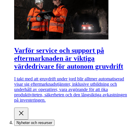
Varför service och support på
eftermarknaden är viktiga
värdedrivare för autonom gruvdrift
I takt med att gruvdrift under jord blir alltmer automatiserad
visar sig eftermarknadstjänster, inklusive utbildning och
underhåll av operatörer, vara avgörande för att öka
produktiviteten, säkerheten och den långsiktiga avkastningen
på investeringen.
Nyheter och resurser