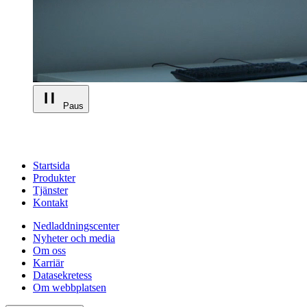
Paus
Startsida
Produkter
Tjänster
Kontakt
Nedladdningscenter
Nyheter och media
Om oss
Karriär
Datasekretess
Om webbplatsen