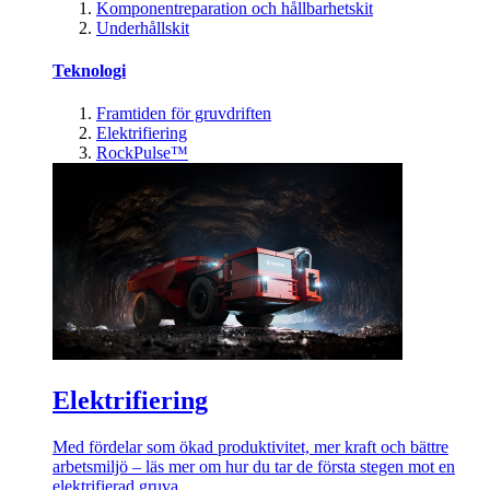
Komponentreparation och hållbarhetskit
Underhållskit
Teknologi
Framtiden för gruvdriften
Elektrifiering
RockPulse™
Elektrifiering
Med fördelar som ökad produktivitet, mer kraft och bättre
arbetsmiljö – läs mer om hur du tar de första stegen mot en
elektrifierad gruva.