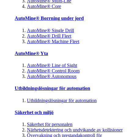
AutoMine® Multi-Lite
AutoMine® Core
AutoMine® Borrning under jord
AutoMine® Single Drill
AutoMine® Drill Fleet
AutoMine® Machine Fleet
AutoMine® Yta
AutoMine® Line of Sight
AutoMine® Control Room
AutoMine® Autonomous
Utbildningslösningar för automation
Utbildningslösningar för automation
Säkerhet och miljö
Säkerhet för personalen
Närhetsdetektering och undvikande av kollisioner
Övervakning och prestandakontroll för