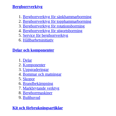
Bergborrverktyg
Bergborrverktyg för sänkhammarborrning
Bergborrverktyg för topphammarborrning
Bergborrverktyg för rotationsborrning
Bergborrverktyg för stigortsborrning
Service för bergborrverktyg
Hållbarhetsinitiativ
Delar och komponenter
Delar
Komponenter
Uppgraderingar
Bommar och matningar
Skopor
Brandbekämpning
Markbrytande verktyg
Bergborrmaskiner
Bulthuvud
Kit och förbrukningsartiklar