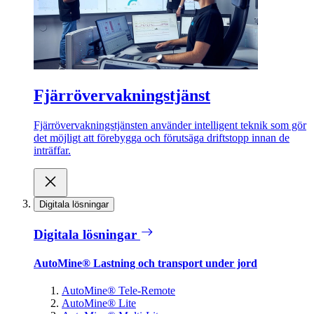
Fjärrövervakningstjänst
Fjärrövervakningstjänsten använder intelligent teknik som gör
det möjligt att förebygga och förutsäga driftstopp innan de
inträffar.
Digitala lösningar
Digitala lösningar
AutoMine® Lastning och transport under jord
AutoMine® Tele-Remote
AutoMine® Lite