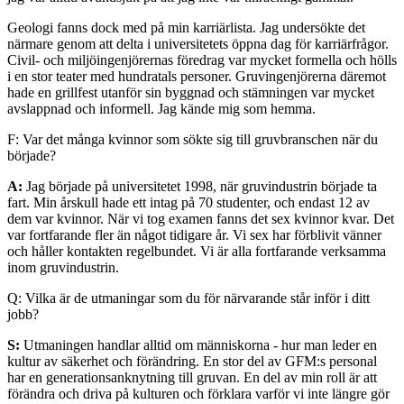
Geologi fanns dock med på min karriärlista. Jag undersökte det
närmare genom att delta i universitetets öppna dag för karriärfrågor.
Civil- och miljöingenjörernas föredrag var mycket formella och hölls
i en stor teater med hundratals personer. Gruvingenjörerna däremot
hade en grillfest utanför sin byggnad och stämningen var mycket
avslappnad och informell. Jag kände mig som hemma.
F: Var det många kvinnor som sökte sig till gruvbranschen när du
började?
A:
Jag började på universitetet 1998, när gruvindustrin började ta
fart. Min årskull hade ett intag på 70 studenter, och endast 12 av
dem var kvinnor. När vi tog examen fanns det sex kvinnor kvar. Det
var fortfarande fler än något tidigare år. Vi sex har förblivit vänner
och håller kontakten regelbundet. Vi är alla fortfarande verksamma
inom gruvindustrin.
Q: Vilka är de utmaningar som du för närvarande står inför i ditt
jobb?
S:
Utmaningen handlar alltid om människorna - hur man leder en
kultur av säkerhet och förändring. En stor del av GFM:s personal
har en generationsanknytning till gruvan. En del av min roll är att
förändra och driva på kulturen och förklara varför vi inte längre gör