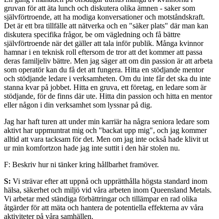
gruvan för att äta lunch och diskutera olika ämnen - saker som
självförtroende, att ha modiga konversationer och motståndskraft.
Det är ett bra tillfälle att nätverka och en "säker plats" där man kan
diskutera specifika frågor, be om vägledning och få bättre
självförtroende när det gäller att tala inför publik. Många kvinnor
hamnar i en teknisk roll eftersom de tror att det kommer att passa
deras familjeliv bättre. Men jag säger att om din passion är att arbeta
som operatör kan du få det att fungera. Hitta en stödjande mentor
och stödjande ledare i verksamheten. Om du inte får det ska du inte
stanna kvar på jobbet. Hitta en gruva, ett företag, en ledare som är
stödjande, för de finns där ute. Hitta din passion och hitta en mentor
eller någon i din verksamhet som lyssnar på dig.
Jag har haft turen att under min karriär ha några seniora ledare som
aktivt har uppmuntrat mig och "backat upp mig", och jag kommer
alltid att vara tacksam för det. Men om jag inte också hade klivit ut
ur min komfortzon hade jag inte suttit i den här stolen nu.
F: Beskriv hur ni tänker kring hållbarhet framöver.
S:
Vi strävar efter att uppnå och upprätthålla högsta standard inom
hälsa, säkerhet och miljö vid våra arbeten inom Queensland Metals.
Vi arbetar med ständiga förbättringar och tillämpar en rad olika
åtgärder för att mäta och hantera de potentiella effekterna av våra
aktiviteter på våra samhällen.