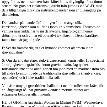
uppgifterna, och resultaten från skiftet fanns tillgängliga flera timmar
senare. Nu görs det elektroniskt, direkt från jumbos via Wi-Fi, med
data tillgängliga direkt på instrumentpaneler som är tillgängliga på
din telefon.
Den andra spännande förändringen är de många olika
karriärmöjligheter som nu finns inom gruvbranschen. Förutom de
vanliga misstänkta har vi nu datavetare, linjärprogrammerare,
drönarpiloter och vi har ett operativt teknikteam. Dessa karriärer
fanns inte när jag började.
F: Ser du framför dig att fler kvinnor kommer att arbeta inom
gruvindustrin?
S:
Om du är datavetare, sjukvårdspersonal, kemist eller IT-specialist
är möjligheterna gränslösa inom gruvindustrin. Jag tycker
fortfarande inte att vi alltid gör ett bra jobb med att marknadsföra oss
till andra kvinnor i både de traditionella gruvrollerna (hantverkare,
operatörer) och i icke-traditionella roller.
Vi måste utnyttja gruvdriftens hållbarhet och de roller som krävs för
en långsiktigt hållbar gruvdrift - elbilar, mobiltelefoner och
solpaneler behöver alla mineraler.
Här på GFM har jag startat Women in Mining (WIM) Wednesdays.
En gång i månaden på onsdagar träffas många av kvinnorna i