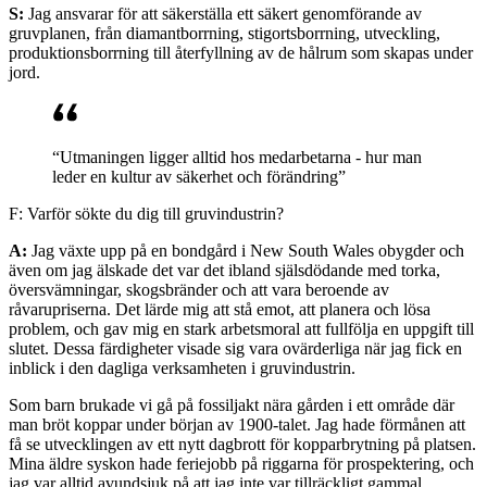
S:
Jag ansvarar för att säkerställa ett säkert genomförande av
gruvplanen, från diamantborrning, stigortsborrning, utveckling,
produktionsborrning till återfyllning av de hålrum som skapas under
jord.
“Utmaningen ligger alltid hos medarbetarna - hur man
leder en kultur av säkerhet och förändring”
F: Varför sökte du dig till gruvindustrin?
A:
Jag växte upp på en bondgård i New South Wales obygder och
även om jag älskade det var det ibland själsdödande med torka,
översvämningar, skogsbränder och att vara beroende av
råvarupriserna. Det lärde mig att stå emot, att planera och lösa
problem, och gav mig en stark arbetsmoral att fullfölja en uppgift till
slutet. Dessa färdigheter visade sig vara ovärderliga när jag fick en
inblick i den dagliga verksamheten i gruvindustrin.
Som barn brukade vi gå på fossiljakt nära gården i ett område där
man bröt koppar under början av 1900-talet. Jag hade förmånen att
få se utvecklingen av ett nytt dagbrott för kopparbrytning på platsen.
Mina äldre syskon hade feriejobb på riggarna för prospektering, och
jag var alltid avundsjuk på att jag inte var tillräckligt gammal.