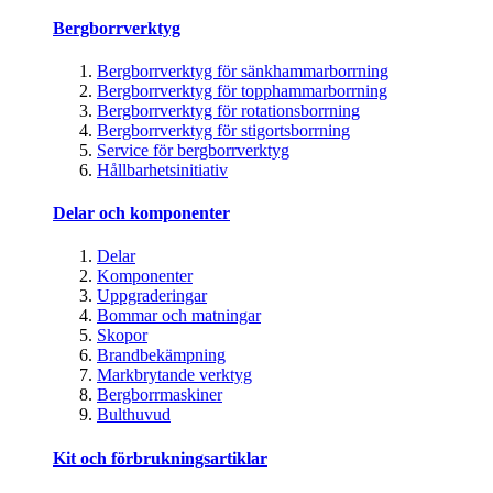
Bergborrverktyg
Bergborrverktyg för sänkhammarborrning
Bergborrverktyg för topphammarborrning
Bergborrverktyg för rotationsborrning
Bergborrverktyg för stigortsborrning
Service för bergborrverktyg
Hållbarhetsinitiativ
Delar och komponenter
Delar
Komponenter
Uppgraderingar
Bommar och matningar
Skopor
Brandbekämpning
Markbrytande verktyg
Bergborrmaskiner
Bulthuvud
Kit och förbrukningsartiklar