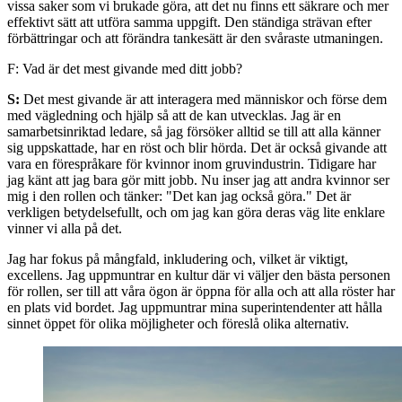
vissa saker som vi brukade göra, att det nu finns ett säkrare och mer
effektivt sätt att utföra samma uppgift. Den ständiga strävan efter
förbättringar och att förändra tankesätt är den svåraste utmaningen.
F: Vad är det mest givande med ditt jobb?
S:
Det mest givande är att interagera med människor och förse dem
med vägledning och hjälp så att de kan utvecklas. Jag är en
samarbetsinriktad ledare, så jag försöker alltid se till att alla känner
sig uppskattade, har en röst och blir hörda. Det är också givande att
vara en förespråkare för kvinnor inom gruvindustrin. Tidigare har
jag känt att jag bara gör mitt jobb. Nu inser jag att andra kvinnor ser
mig i den rollen och tänker: "Det kan jag också göra." Det är
verkligen betydelsefullt, och om jag kan göra deras väg lite enklare
vinner vi alla på det.
Jag har fokus på mångfald, inkludering och, vilket är viktigt,
excellens. Jag uppmuntrar en kultur där vi väljer den bästa personen
för rollen, ser till att våra ögon är öppna för alla och att alla röster har
en plats vid bordet. Jag uppmuntrar mina superintendenter att hålla
sinnet öppet för olika möjligheter och föreslå olika alternativ.