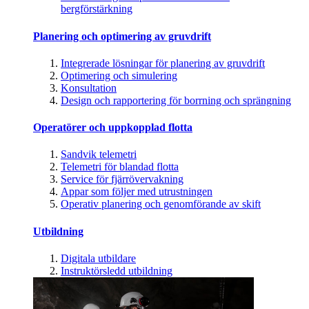
bergförstärkning
Planering och optimering av gruvdrift
Integrerade lösningar för planering av gruvdrift
Optimering och simulering
Konsultation
Design och rapportering för borrning och sprängning
Operatörer och uppkopplad flotta
Sandvik telemetri
Telemetri för blandad flotta
Service för fjärrövervakning
Appar som följer med utrustningen
Operativ planering och genomförande av skift
Utbildning
Digitala utbildare
Instruktörsledd utbildning