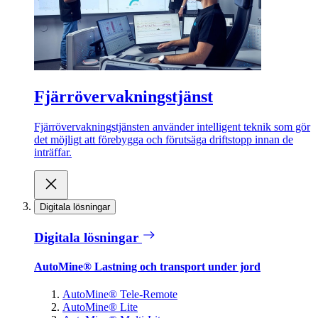
Fjärrövervakningstjänst
Fjärrövervakningstjänsten använder intelligent teknik som gör
det möjligt att förebygga och förutsäga driftstopp innan de
inträffar.
Digitala lösningar
Digitala lösningar
AutoMine® Lastning och transport under jord
AutoMine® Tele-Remote
AutoMine® Lite