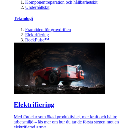
Komponentreparation och hållbarhetskit
Underhållskit
Teknologi
Framtiden för gruvdriften
Elektrifiering
RockPulse™
Elektrifiering
Med fördelar som ökad produktivitet, mer kraft och bättre
arbetsmiljö – läs mer om hur du tar de första stegen mot en
elektrifierad gruva.