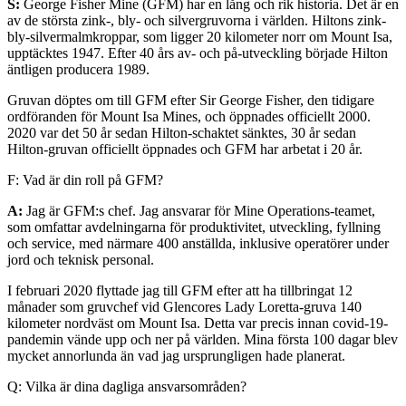
S:
George Fisher Mine (GFM) har en lång och rik historia. Det är en
av de största zink-, bly- och silvergruvorna i världen. Hiltons zink-
bly-silvermalmkroppar, som ligger 20 kilometer norr om Mount Isa,
upptäcktes 1947. Efter 40 års av- och på-utveckling började Hilton
äntligen producera 1989.
Gruvan döptes om till GFM efter Sir George Fisher, den tidigare
ordföranden för Mount Isa Mines, och öppnades officiellt 2000.
2020 var det 50 år sedan Hilton-schaktet sänktes, 30 år sedan
Hilton-gruvan officiellt öppnades och GFM har arbetat i 20 år.
F: Vad är din roll på GFM?
A:
Jag är GFM:s chef. Jag ansvarar för Mine Operations-teamet,
som omfattar avdelningarna för produktivitet, utveckling, fyllning
och service, med närmare 400 anställda, inklusive operatörer under
jord och teknisk personal.
I februari 2020 flyttade jag till GFM efter att ha tillbringat 12
månader som gruvchef vid Glencores Lady Loretta-gruva 140
kilometer nordväst om Mount Isa. Detta var precis innan covid-19-
pandemin vände upp och ner på världen. Mina första 100 dagar blev
mycket annorlunda än vad jag ursprungligen hade planerat.
Q: Vilka är dina dagliga ansvarsområden?