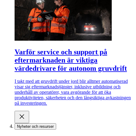
Varför service och support på
eftermarknaden är viktiga
värdedrivare för autonom gruvdrift
I takt med att gruvdrift under jord blir alltmer automatiserad
visar sig eftermarknadstjänster, inklusive utbildning och
underhåll av operatörer, vara avgörande för att öka
produktiviteten, säkerheten och den långsiktiga avkastningen
på investeringen.
Nyheter och resurser