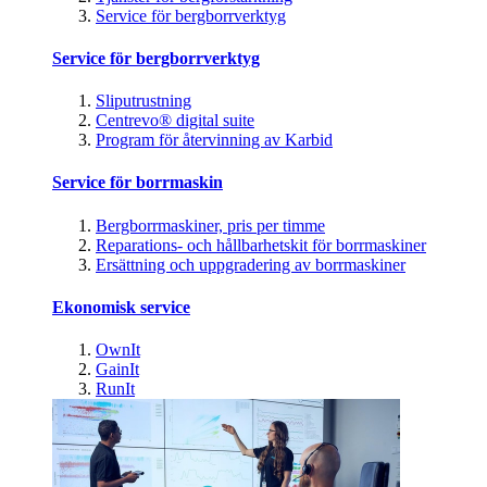
Service för bergborrverktyg
Service för bergborrverktyg
Sliputrustning
Centrevo® digital suite
Program för återvinning av Karbid
Service för borrmaskin
Bergborrmaskiner, pris per timme
Reparations- och hållbarhetskit för borrmaskiner
Ersättning och uppgradering av borrmaskiner
Ekonomisk service
OwnIt
GainIt
RunIt