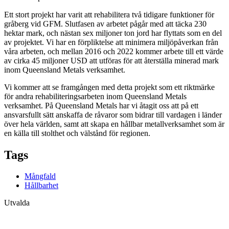
Ett stort projekt har varit att rehabilitera två tidigare funktioner för
gråberg vid GFM. Slutfasen av arbetet pågår med att täcka 230
hektar mark, och nästan sex miljoner ton jord har flyttats som en del
av projektet. Vi har en förpliktelse att minimera miljöpåverkan från
våra arbeten, och mellan 2016 och 2022 kommer arbete till ett värde
av cirka 45 miljoner USD att utföras för att återställa minerad mark
inom Queensland Metals verksamhet.
Vi kommer att se framgången med detta projekt som ett riktmärke
för andra rehabiliteringsarbeten inom Queensland Metals
verksamhet. På Queensland Metals har vi åtagit oss att på ett
ansvarsfullt sätt anskaffa de råvaror som bidrar till vardagen i länder
över hela världen, samt att skapa en hållbar metallverksamhet som är
en källa till stolthet och välstånd för regionen.
Tags
Mångfald
Hållbarhet
Utvalda