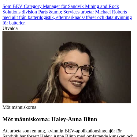
Som BEV Category Manager för Sandvik Mining and Rock
Solutions division Parts &amp; Services arbetar Michael Roberts
med allt från batterilogistik, eftermarknadsaffärer och datautvinning
för batterier.
Utvalda
Möt människorna
Möt människorna: Haley-Anna Blinn
Att arbeta som en ung, kvinnlig BEV-applikationsingenjör för
Sandvik har försett Haley-Anna Blinn med omfattande kunskap och