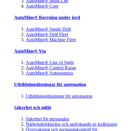
AutoMine® Multi-Lite
AutoMine® Core
AutoMine® Borrning under jord
AutoMine® Single Drill
AutoMine® Drill Fleet
AutoMine® Machine Fleet
AutoMine® Yta
AutoMine® Line of Sight
AutoMine® Control Room
AutoMine® Autonomous
Utbildningslösningar för automation
Utbildningslösningar för automation
Säkerhet och miljö
Säkerhet för personalen
Närhetsdetektering och undvikande av kollisioner
Övervakning och prestandakontroll för