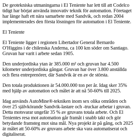
De geotekniska utmaningarna i El Teniente har lett till att Codelco
tidigt har börjat använda innovativ teknik för automation. Företaget
har länge haft ett nära samarbete med Sandvik, och redan 2004
implementerades den första lösningen för automation i El Teniente.
El Teniente
El Teniente ligger i regionen Libertador General Bernardo
O'Higgins i de chilenska Anderna, ca 100 km söder om Santiago.
Gruvan har varit i arbete sedan 1905.
Den underjordiska ytan är 385.000 m² och gruvan har 4.500
kilometer underjordiska gångar. Gruvan har över 3.800 anställda
och flera entreprenörer, där Sandvik är en av de största.
Den totala produktionen är 54.000.000 ton per år. Idag sker 35%
med hjälp av automation och målet är att nå 50-60% till 2025.
Idag används AutoMine®-tekniken inom sex olika områden och
över 25 självkörande Sandvik-lastare och -truckar arbetar i gruvan.
Detta motsvarar ungefär 35 % av gruvans totala arbete. Och El
Tenientes resa mot automation går framåt i snabb takt och gör
betydande framsteg mot sina mål. Nya projekt är på gång, och 2025
är målet att 50-60% av gruvans arbete ska vara automatiserat och
digitaliserat.