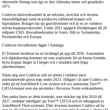
oberoende företag som ägs av den chilenska staten och grundades
1971.
Codelcos kärnverksamhet är att utforska, utveckla och utvinna
mineraltillgångar samt att producera raffinerad koppar och
biprodukter. Bolaget har sju gruvdivisioner och är en av världens
största kopparproducenter. Under 2021 uppgick försäljningen till 20
miljoner USD. Huvudmarknaden är Asien, följt av Sydamerika,
Nordamerika och Europa.
Codelcos huvudkontor ligger i Santiago.
El Teniente beräknas ha en livslängd på upp till 2050. Automation
och digitalisering kommer att vara avgörande för att kunna fortsätta
bryta koppar längre in i berget och i områden med höga
säkerhetsrisker.
Nästa steg mot Codelcos mål att arbeta i världens mest
automatiserade gruva togs under 2023. Tidigare i år lade Codelco en
order på ett AutoMine® Core-system och sex autonoma Toro™
LH514-lastare som ska användas i Recursos Norte-verksamheten.
Den andra fasen av detta kontrakt, som sträcker sig från 2024 till
2027, omfattar ytterligare sju Toro™ LH514 och en utbyggnad av
AutoMine® Fleet-systemet. Efter leverans kommer Codelco att ha
mer än 40 självkörande lastbilar och lastare från Sandvik i arbete i El