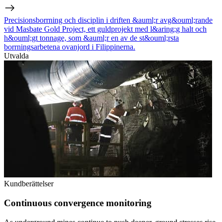
Precisionsborrning och disciplin i driften &auml;r avg&ouml;rande
vid Masbate Gold Project, ett guldprojekt med l&aring;g halt och
h&ouml;gt tonnage, som &auml;r en av de st&ouml;rsta
borrningsarbetena ovanjord i Filippinerna.
Utvalda
Kundberättelser
Continuous convergence monitoring