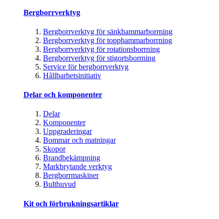
Bergborrverktyg
Bergborrverktyg för sänkhammarborrning
Bergborrverktyg för topphammarborrning
Bergborrverktyg för rotationsborrning
Bergborrverktyg för stigortsborrning
Service för bergborrverktyg
Hållbarhetsinitiativ
Delar och komponenter
Delar
Komponenter
Uppgraderingar
Bommar och matningar
Skopor
Brandbekämpning
Markbrytande verktyg
Bergborrmaskiner
Bulthuvud
Kit och förbrukningsartiklar