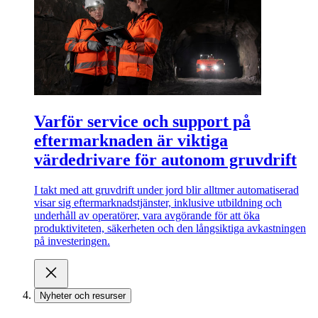
Varför service och support på
eftermarknaden är viktiga
värdedrivare för autonom gruvdrift
I takt med att gruvdrift under jord blir alltmer automatiserad
visar sig eftermarknadstjänster, inklusive utbildning och
underhåll av operatörer, vara avgörande för att öka
produktiviteten, säkerheten och den långsiktiga avkastningen
på investeringen.
Nyheter och resurser