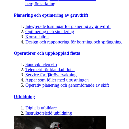
bergförstärkning
Planering och optimering av gruvdrift
Integrerade lösningar för planering av gruvdrift
Optimering och simulering
Konsultation
Design och rapportering för borrning och sprängning
Operatörer och uppkopplad flotta
Sandvik telemetri
Telemetri för blandad flotta
Service för fjärrövervakning
Appar som följer med utrustningen
Operativ planering och genomförande av skift
Utbildning
Digitala utbildare
Instruktörsledd utbildning