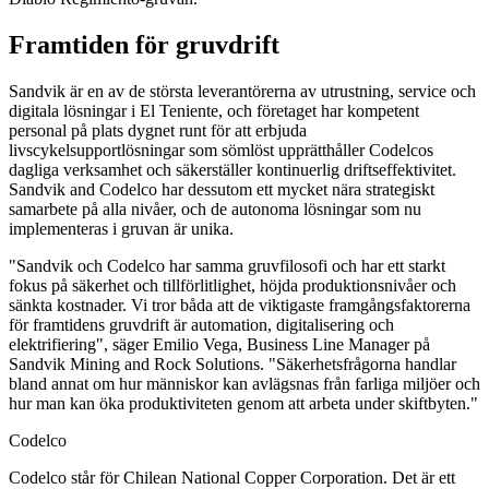
Framtiden för gruvdrift
Sandvik är en av de största leverantörerna av utrustning, service och
digitala lösningar i El Teniente, och företaget har kompetent
personal på plats dygnet runt för att erbjuda
livscykelsupportlösningar som sömlöst upprätthåller Codelcos
dagliga verksamhet och säkerställer kontinuerlig driftseffektivitet.
Sandvik and Codelco har dessutom ett mycket nära strategiskt
samarbete på alla nivåer, och de autonoma lösningar som nu
implementeras i gruvan är unika.
"Sandvik och Codelco har samma gruvfilosofi och har ett starkt
fokus på säkerhet och tillförlitlighet, höjda produktionsnivåer och
sänkta kostnader. Vi tror båda att de viktigaste framgångsfaktorerna
för framtidens gruvdrift är automation, digitalisering och
elektrifiering", säger Emilio Vega, Business Line Manager på
Sandvik Mining and Rock Solutions. "Säkerhetsfrågorna handlar
bland annat om hur människor kan avlägsnas från farliga miljöer och
hur man kan öka produktiviteten genom att arbeta under skiftbyten."
Codelco
Codelco står för Chilean National Copper Corporation. Det är ett