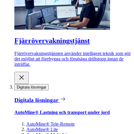
Fjärrövervakningstjänst
Fjärrövervakningstjänsten använder intelligent teknik som gör
det möjligt att förebygga och förutsäga driftstopp innan de
inträffar.
Digitala lösningar
Digitala lösningar
AutoMine® Lastning och transport under jord
AutoMine® Tele-Remote
AutoMine® Lite