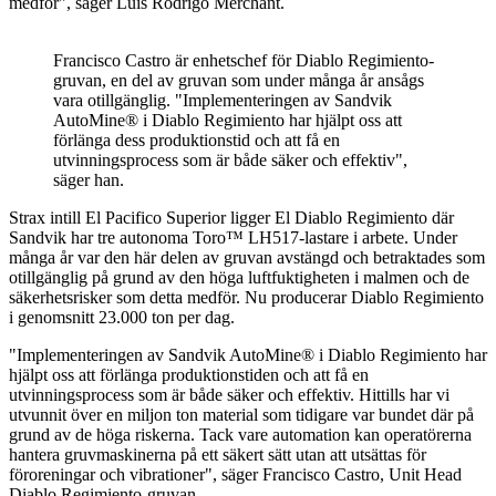
medför", säger Luis Rodrigo Merchant.
Francisco Castro är enhetschef för Diablo Regimiento-
gruvan, en del av gruvan som under många år ansågs
vara otillgänglig. "Implementeringen av Sandvik
AutoMine® i Diablo Regimiento har hjälpt oss att
förlänga dess produktionstid och att få en
utvinningsprocess som är både säker och effektiv",
säger han.
Strax intill El Pacifico Superior ligger El Diablo Regimiento där
Sandvik har tre autonoma Toro™ LH517-lastare i arbete. Under
många år var den här delen av gruvan avstängd och betraktades som
otillgänglig på grund av den höga luftfuktigheten i malmen och de
säkerhetsrisker som detta medför. Nu producerar Diablo Regimiento
i genomsnitt 23.000 ton per dag.
"Implementeringen av Sandvik AutoMine® i Diablo Regimiento har
hjälpt oss att förlänga produktionstiden och att få en
utvinningsprocess som är både säker och effektiv. Hittills har vi
utvunnit över en miljon ton material som tidigare var bundet där på
grund av de höga riskerna. Tack vare automation kan operatörerna
hantera gruvmaskinerna på ett säkert sätt utan att utsättas för
föroreningar och vibrationer", säger Francisco Castro, Unit Head
Diablo Regimiento-gruvan.