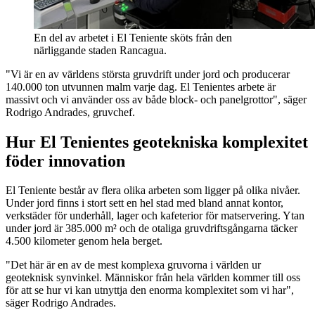
En del av arbetet i El Teniente sköts från den
närliggande staden Rancagua.
"Vi är en av världens största gruvdrift under jord och producerar
140.000 ton utvunnen malm varje dag. El Tenientes arbete är
massivt och vi använder oss av både block- och panelgrottor", säger
Rodrigo Andrades, gruvchef.
Hur El Tenientes geotekniska komplexitet
föder innovation
El Teniente består av flera olika arbeten som ligger på olika nivåer.
Under jord finns i stort sett en hel stad med bland annat kontor,
verkstäder för underhåll, lager och kafeterior för matservering. Ytan
under jord är 385.000 m² och de otaliga gruvdriftsgångarna täcker
4.500 kilometer genom hela berget.
"Det här är en av de mest komplexa gruvorna i världen ur
geoteknisk synvinkel. Människor från hela världen kommer till oss
för att se hur vi kan utnyttja den enorma komplexitet som vi har",
säger Rodrigo Andrades.