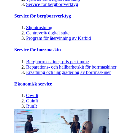
Service för bergborrverktyg
Service för bergborrverktyg
Sliputrustning
Centrevo® digital suite
Program för återvinning av Karbid
Service för borrmaskin
Bergborrmaskiner, pris per timme
Reparations- och hållbarhetskit för borrmaskiner
Ersättning och uppgradering av borrmaskiner
Ekonomisk service
OwnIt
GainIt
RunIt