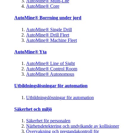
AutoMine® Multi-Lite
AutoMine® Core
AutoMine® Borrning under jord
AutoMine® Single Drill
AutoMine® Drill Fleet
AutoMine® Machine Fleet
AutoMine® Yta
AutoMine® Line of Sight
AutoMine® Control Room
AutoMine® Autonomous
Utbildningslösningar för automation
Utbildningslösningar för automation
Säkerhet och miljö
Säkerhet för personalen
Närhetsdetektering och undvikande av kollisioner
Övervakning och prestandakontroll för