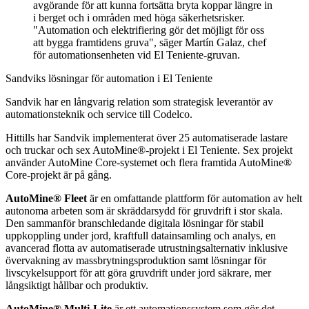
avgörande för att kunna fortsätta bryta koppar längre in
i berget och i områden med höga säkerhetsrisker.
"Automation och elektrifiering gör det möjligt för oss
att bygga framtidens gruva", säger Martín Galaz, chef
för automationsenheten vid El Teniente-gruvan.
Sandviks lösningar för automation i El Teniente
Sandvik har en långvarig relation som strategisk leverantör av
automationsteknik och service till Codelco.
Hittills har Sandvik implementerat över 25 automatiserade lastare
och truckar och sex AutoMine®-projekt i El Teniente. Sex projekt
använder AutoMine Core-systemet och flera framtida AutoMine®
Core-projekt är på gång.
AutoMine® Fleet
är en omfattande plattform för automation av helt
autonoma arbeten som är skräddarsydd för gruvdrift i stor skala.
Den sammanför branschledande digitala lösningar för stabil
uppkoppling under jord, kraftfull datainsamling och analys, en
avancerad flotta av automatiserade utrustningsalternativ inklusive
övervakning av massbrytningsproduktion samt lösningar för
livscykelsupport för att göra gruvdrift under jord säkrare, mer
långsiktigt hållbar och produktiv.
AutoMine® Multi-Lite
är ett automationssystem som gör det