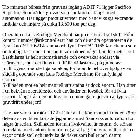
Tio minuters bilresa från gruvans ingång ADIT-71 ligger Pacífico
Superior, ett område i gruvan som har kommit längst med
automation. Här ligger produktiviteten med Sandviks självkörande
lastbilar och lastare på cirka 13.500 ton per dag.
Operatören Luis Rodrigo Merchant har precis börjat sitt skift. Från
kontrollrummet fjärrkontrollerar han och de andra operatörerna de
fyra Toro™ LH621-lastarna och fyra Toro™ TH663-truckarna som
outtröttligt lastar och transporterar malmen några hundra meter bort.
Lastbilarna är helt automatiserade och övervakas endast via
skärmarna, men det finns ett tillfälle då lastarna, på grund av
mullhögens föränderliga karaktär, fortfarande behöver hjälp av en
skicklig operatör som Luis Rodrigo Merchant: för att fylla på
skopan.
Skillnaden mot en helt manuell utrustning är dock enorm. Han sitter
i en bekväm operatörsstol och använder en joystick för att fylla
skopan, långt från den bullriga och dammiga miljö som är typisk för
gruvdrift under jord.
"Jag har varit operatör i 17 år. Efter att ha kört manuellt under större
delen av den tiden började jag arbeta med Sandviks automation för
några år sedan. Skillnaden för min livskvalitet är enorm; de största
fördelarna med automation för mig är att jag kan göra mitt jobb i en
ergonomisk stol och undvika de risker som buller och damm