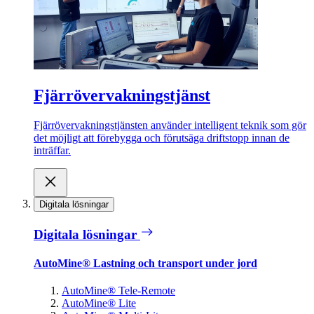
Fjärrövervakningstjänst
Fjärrövervakningstjänsten använder intelligent teknik som gör
det möjligt att förebygga och förutsäga driftstopp innan de
inträffar.
Digitala lösningar
Digitala lösningar
AutoMine® Lastning och transport under jord
AutoMine® Tele-Remote
AutoMine® Lite