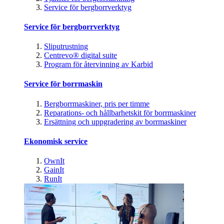
Service för bergborrverktyg
Service för bergborrverktyg
Sliputrustning
Centrevo® digital suite
Program för återvinning av Karbid
Service för borrmaskin
Bergborrmaskiner, pris per timme
Reparations- och hållbarhetskit för borrmaskiner
Ersättning och uppgradering av borrmaskiner
Ekonomisk service
OwnIt
GainIt
RunIt