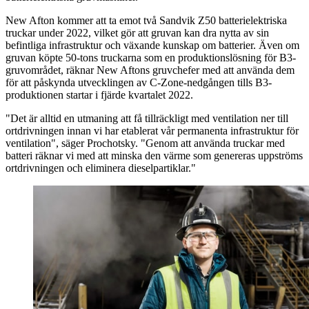
New Afton kommer att ta emot två Sandvik Z50 batterielektriska
truckar under 2022, vilket gör att gruvan kan dra nytta av sin
befintliga infrastruktur och växande kunskap om batterier. Även om
gruvan köpte 50-tons truckarna som en produktionslösning för B3-
gruvområdet, räknar New Aftons gruvchefer med att använda dem
för att påskynda utvecklingen av C-Zone-nedgången tills B3-
produktionen startar i fjärde kvartalet 2022.
"Det är alltid en utmaning att få tillräckligt med ventilation ner till
ortdrivningen innan vi har etablerat vår permanenta infrastruktur för
ventilation", säger Prochotsky. "Genom att använda truckar med
batteri räknar vi med att minska den värme som genereras uppströms
ortdrivningen och eliminera dieselpartiklar."