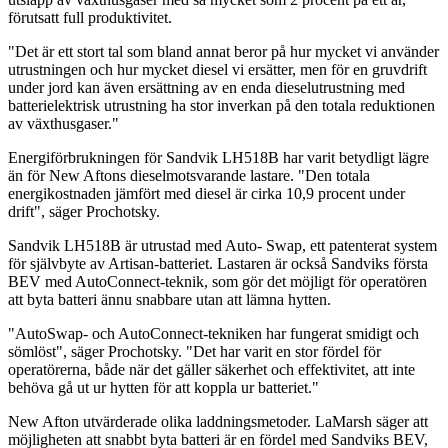
förutsatt full produktivitet.
"Det är ett stort tal som bland annat beror på hur mycket vi använder
utrustningen och hur mycket diesel vi ersätter, men för en gruvdrift
under jord kan även ersättning av en enda dieselutrustning med
batterielektrisk utrustning ha stor inverkan på den totala reduktionen
av växthusgaser."
Energiförbrukningen för Sandvik LH518B har varit betydligt lägre
än för New Aftons dieselmotsvarande lastare. "Den totala
energikostnaden jämfört med diesel är cirka 10,9 procent under
drift", säger Prochotsky.
Sandvik LH518B är utrustad med Auto- Swap, ett patenterat system
för självbyte av Artisan-batteriet. Lastaren är också Sandviks första
BEV med AutoConnect-teknik, som gör det möjligt för operatören
att byta batteri ännu snabbare utan att lämna hytten.
"AutoSwap- och AutoConnect-tekniken har fungerat smidigt och
sömlöst", säger Prochotsky. "Det har varit en stor fördel för
operatörerna, både när det gäller säkerhet och effektivitet, att inte
behöva gå ut ur hytten för att koppla ur batteriet."
New Afton utvärderade olika laddningsmetoder. LaMarsh säger att
möjligheten att snabbt byta batteri är en fördel med Sandviks BEV,