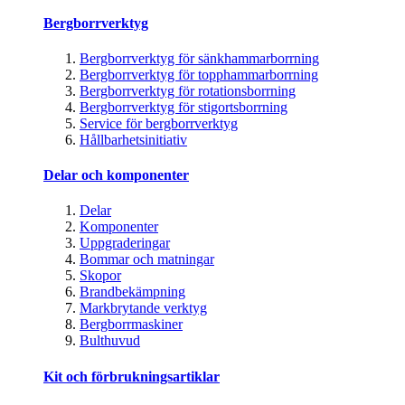
Bergborrverktyg
Bergborrverktyg för sänkhammarborrning
Bergborrverktyg för topphammarborrning
Bergborrverktyg för rotationsborrning
Bergborrverktyg för stigortsborrning
Service för bergborrverktyg
Hållbarhetsinitiativ
Delar och komponenter
Delar
Komponenter
Uppgraderingar
Bommar och matningar
Skopor
Brandbekämpning
Markbrytande verktyg
Bergborrmaskiner
Bulthuvud
Kit och förbrukningsartiklar