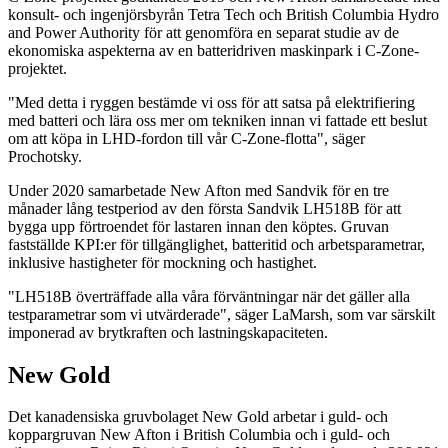
konsult- och ingenjörsbyrån Tetra Tech och British Columbia Hydro
and Power Authority för att genomföra en separat studie av de
ekonomiska aspekterna av en batteridriven maskinpark i C-Zone-
projektet.
"Med detta i ryggen bestämde vi oss för att satsa på elektrifiering
med batteri och lära oss mer om tekniken innan vi fattade ett beslut
om att köpa in LHD-fordon till vår C-Zone-flotta", säger
Prochotsky.
Under 2020 samarbetade New Afton med Sandvik för en tre
månader lång testperiod av den första Sandvik LH518B för att
bygga upp förtroendet för lastaren innan den köptes. Gruvan
fastställde KPI:er för tillgänglighet, batteritid och arbetsparametrar,
inklusive hastigheter för mockning och hastighet.
"LH518B överträffade alla våra förväntningar när det gäller alla
testparametrar som vi utvärderade", säger LaMarsh, som var särskilt
imponerad av brytkraften och lastningskapaciteten.
New Gold
Det kanadensiska gruvbolaget New Gold arbetar i guld- och
koppargruvan New Afton i British Columbia och i guld- och