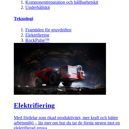
Komponentreparation och hållbarhetskit
Underhållskit
Teknologi
Framtiden för gruvdriften
Elektrifiering
RockPulse™
Elektrifiering
Med fördelar som ökad produktivitet, mer kraft och bättre
arbetsmiljö – läs mer om hur du tar de första stegen mot en
elektrifierad gruva.