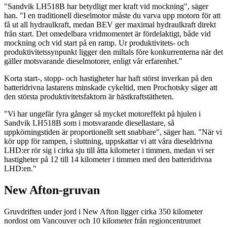
"Sandvik LH518B har betydligt mer kraft vid mockning", säger
han. "I en traditionell dieselmotor måste du varva upp motorn för att
få ut all hydraulkraft, medan BEV ger maximal hydraulkraft direkt
från start. Det omedelbara vridmomentet är fördelaktigt, både vid
mockning och vid start på en ramp. Ur produktivitets- och
produktivitetssynpunkt ligger den miltals före konkurrenterna när det
gäller motsvarande dieselmotorer, enligt vår erfarenhet."
Korta start-, stopp- och hastigheter har haft störst inverkan på den
batteridrivna lastarens minskade cykeltid, men Prochotsky säger att
den största produktivitetsfaktorn är hästkraftstätheten.
"Vi har ungefär fyra gånger så mycket motoreffekt på hjulen i
Sandvik LH518B som i motsvarande diesellastare, så
uppkörningstiden är proportionellt sett snabbare", säger han. "När vi
kör upp för rampen, i sluttning, uppskattar vi att våra dieseldrivna
LHD:er rör sig i cirka sju till åtta kilometer i timmen, medan vi ser
hastigheter på 12 till 14 kilometer i timmen med den batteridrivna
LHD:en."
New Afton-gruvan
Gruvdriften under jord i New Afton ligger cirka 350 kilometer
nordost om Vancouver och 10 kilometer från regioncentrumet