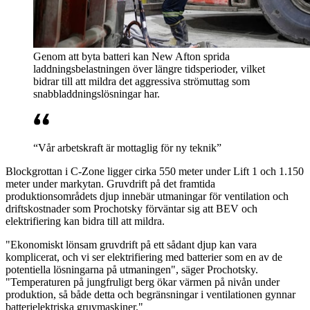
Genom att byta batteri kan New Afton sprida
laddningsbelastningen över längre tidsperioder, vilket
bidrar till att mildra det aggressiva strömuttag som
snabbladdningslösningar har.
“Vår arbetskraft är mottaglig för ny teknik”
Blockgrottan i C-Zone ligger cirka 550 meter under Lift 1 och 1.150
meter under markytan. Gruvdrift på det framtida
produktionsområdets djup innebär utmaningar för ventilation och
driftskostnader som Prochotsky förväntar sig att BEV och
elektrifiering kan bidra till att mildra.
"Ekonomiskt lönsam gruvdrift på ett sådant djup kan vara
komplicerat, och vi ser elektrifiering med batterier som en av de
potentiella lösningarna på utmaningen", säger Prochotsky.
"Temperaturen på jungfruligt berg ökar värmen på nivån under
produktion, så både detta och begränsningar i ventilationen gynnar
batterielektriska gruvmaskiner."