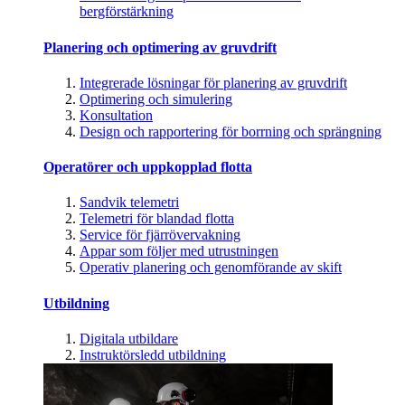
bergförstärkning
Planering och optimering av gruvdrift
Integrerade lösningar för planering av gruvdrift
Optimering och simulering
Konsultation
Design och rapportering för borrning och sprängning
Operatörer och uppkopplad flotta
Sandvik telemetri
Telemetri för blandad flotta
Service för fjärrövervakning
Appar som följer med utrustningen
Operativ planering och genomförande av skift
Utbildning
Digitala utbildare
Instruktörsledd utbildning