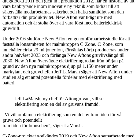
dragklocka 2011 och gick in i produktion 2012, har en historia av att
vara banbrytande inom innovativ ny teknik som bidrar till att
säkerställa medarbetarnas säkerhet och hälsa samtidigt som den
förbättrar din produktivitet. New Afton var tidigt ute med
automation och är stolta över att vara först med batterielektrisk
gruvdrift.
Under 2016 slutförde New Afton en genomförbarhetsstudie för att
fastställa lönsamheten för malmkroppen C-Zone. C-Zone, som
innehåller cirka 29 miljoner ton, förväntas börja produceras under
andra halvåret 2023 och förlänga New Aftons gruvlivslängd till
2030. New Afton övervägde elektrifiering redan från början på
grund av den nya malmkroppens djup på 1.150 meter under
markytan, och gruvchefen Jeff LaMarsh säger att New Afton under
studien såg ett antal potentiella fördelar med elektrifiering med
batteri.
Jeff LaMarsh, ny chef för Aftongruvan, vill se
elektrifiering som en del av gruvans framtid.
"Vi vill omfamna elektrifiering som en del av framtiden för vår
gruva och potentiellt
framtiden för branschen", säger LaMarsh.
C-Zone-projektet godkändes 2019 och New Afton samarbetade med