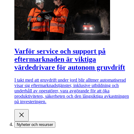
Varför service och support på
eftermarknaden är viktiga
värdedrivare för autonom gruvdrift
I takt med att gruvdrift under jord blir alltmer automatiserad
visar sig eftermarknadstjänster, inklusive utbildning och
underhåll av operatörer, vara avgörande för att öka
produktiviteten, säkerheten och den långsiktiga avkastningen
på investeringen.
Nyheter och resurser