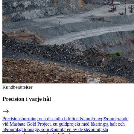
Kundberättelser
Precision i varje hål
Precisionsborrning och disciplin i driften &auml;r avg&ouml;rande
vid Masbate Gold Project, ett guldprojekt med l&aring;g halt och
h&ouml;gt tonnage, som &auml;r en av de st&ouml;rsta