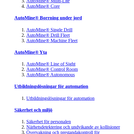
AutoMine® Multi-Lite
AutoMine® Core
AutoMine® Borrning under jord
AutoMine® Single Drill
AutoMine® Drill Fleet
AutoMine® Machine Fleet
AutoMine® Yta
AutoMine® Line of Sight
AutoMine® Control Room
AutoMine® Autonomous
Utbildningslösningar för automation
Utbildningslösningar för automation
Säkerhet och miljö
Säkerhet för personalen
Närhetsdetektering och undvikande av kollisioner
Övervakning och prestandakontroll för