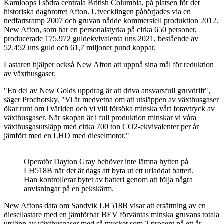
Kamloops i södra centrala British Columbia, på platsen för det
historiska dagbrottet Afton. Utvecklingen påbörjades via en
nedfartsramp 2007 och gruvan nådde kommersiell produktion 2012.
New Afton, som har en personalstyrka på cirka 650 personer,
producerade 175.972 guldekvivalenta uns 2021, bestående av
52.452 uns guld och 61,7 miljoner pund koppar.
Lastaren hjälper också New Afton att uppnå sina mål för reduktion
av växthusgaser.
"En del av New Golds uppdrag är att driva ansvarsfull gruvdrift",
säger Prochotsky. "Vi är medvetna om att utsläppen av växthusgaser
ökar runt om i världen och vi vill försöka minska vårt fotavtryck av
växthusgaser. När skopan är i full produktion minskar vi våra
växthusgasutsläpp med cirka 700 ton CO2-ekvivalenter per år
jämfört med en LHD med dieselmotor."
Operatör Dayton Gray behöver inte lämna hytten på
LH518B när det är dags att byta ut ett urladdat batteri.
Han kontrollerar bytet av batteri genom att följa några
anvisningar på en pekskärm.
New Aftons data om Sandvik LH518B visar att ersättning av en
diesellastare med en jämförbar BEV förväntas minska gruvans totala
utsläpp av växthusgaser med så mycket som 2 procent på ett år,