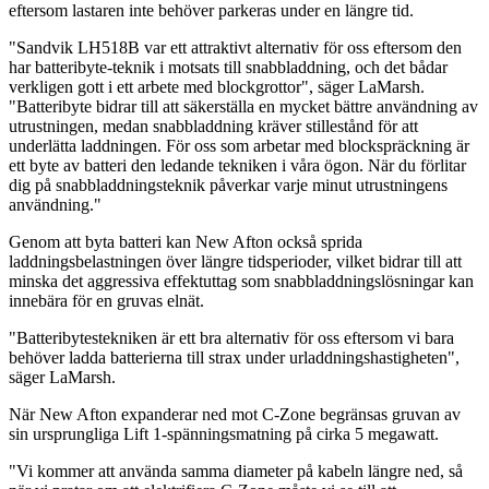
eftersom lastaren inte behöver parkeras under en längre tid.
"Sandvik LH518B var ett attraktivt alternativ för oss eftersom den
har batteribyte-teknik i motsats till snabbladdning, och det bådar
verkligen gott i ett arbete med blockgrottor", säger LaMarsh.
"Batteribyte bidrar till att säkerställa en mycket bättre användning av
utrustningen, medan snabbladdning kräver stillestånd för att
underlätta laddningen. För oss som arbetar med blockspräckning är
ett byte av batteri den ledande tekniken i våra ögon. När du förlitar
dig på snabbladdningsteknik påverkar varje minut utrustningens
användning."
Genom att byta batteri kan New Afton också sprida
laddningsbelastningen över längre tidsperioder, vilket bidrar till att
minska det aggressiva effektuttag som snabbladdningslösningar kan
innebära för en gruvas elnät.
"Batteribytestekniken är ett bra alternativ för oss eftersom vi bara
behöver ladda batterierna till strax under urladdningshastigheten",
säger LaMarsh.
När New Afton expanderar ned mot C-Zone begränsas gruvan av
sin ursprungliga Lift 1-spänningsmatning på cirka 5 megawatt.
"Vi kommer att använda samma diameter på kabeln längre ned, så