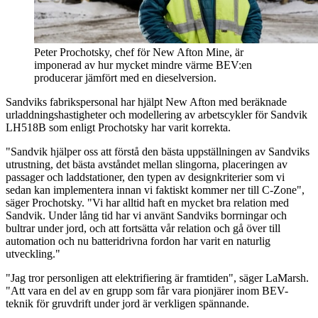
Peter Prochotsky, chef för New Afton Mine, är
imponerad av hur mycket mindre värme BEV:en
producerar jämfört med en dieselversion.
Sandviks fabrikspersonal har hjälpt New Afton med beräknade
urladdningshastigheter och modellering av arbetscykler för Sandvik
LH518B som enligt Prochotsky har varit korrekta.
"Sandvik hjälper oss att förstå den bästa uppställningen av Sandviks
utrustning, det bästa avståndet mellan slingorna, placeringen av
passager och laddstationer, den typen av designkriterier som vi
sedan kan implementera innan vi faktiskt kommer ner till C-Zone",
säger Prochotsky. "Vi har alltid haft en mycket bra relation med
Sandvik. Under lång tid har vi använt Sandviks borrningar och
bultrar under jord, och att fortsätta vår relation och gå över till
automation och nu batteridrivna fordon har varit en naturlig
utveckling."
"Jag tror personligen att elektrifiering är framtiden", säger LaMarsh.
"Att vara en del av en grupp som får vara pionjärer inom BEV-
teknik för gruvdrift under jord är verkligen spännande.