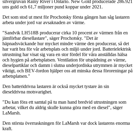
silvergruvan Rainy River i Ontario. New Gold producerade 286.921
uns guld och 61,7 miljoner pund koppar under 2021.
Det som stod ut mest för Prochotsky första gången han såg lastaren
arbeta under jord var avsaknaden av värme.
"Sandvik LH518B producerar cirka 10 procent av värmen från en
jämförbar diesellastare", säger Prochotsky. "Det är
häpnadsväckande hur mycket mindre värme den producerar, så det
har varit bra för vår arbetsplats och miljö under jord. Batterielektrisk
utrustning har visat sig vara en stor fördel för våra anställdas hälsa
och hygien på arbetsplatsen. Ventilation för utspädning av värme,
dieselpartiklar och damm i slutna underjordiska utrymmen är mycket
viktigt, och BEV-fordon hjälper oss att minska dessa föroreningar på
arbetsplatsen."
Den batteridrivna lastaren är också mycket tystare än sin
dieseldrivna motsvarighet.
"Du kan föra ett samtal på tu man hand bredvid utrustningen som
arbetar, vilket du aldrig skulle kunna göra med en diesel", säger
LaMarsh.
Den största överraskningen för LaMarsh var dock lastarens enorma
kraft.