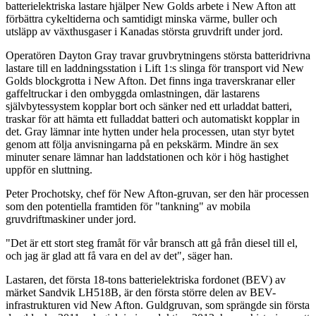
batterielektriska lastare hjälper New Golds arbete i New Afton att
förbättra cykeltiderna och samtidigt minska värme, buller och
utsläpp av växthusgaser i Kanadas största gruvdrift under jord.
Operatören Dayton Gray travar gruvbrytningens största batteridrivna
lastare till en laddningsstation i Lift 1:s slinga för transport vid New
Golds blockgrotta i New Afton. Det finns inga traverskranar eller
gaffeltruckar i den ombyggda omlastningen, där lastarens
självbytessystem kopplar bort och sänker ned ett urladdat batteri,
traskar för att hämta ett fulladdat batteri och automatiskt kopplar in
det. Gray lämnar inte hytten under hela processen, utan styr bytet
genom att följa anvisningarna på en pekskärm. Mindre än sex
minuter senare lämnar han laddstationen och kör i hög hastighet
uppför en sluttning.
Peter Prochotsky, chef för New Afton-gruvan, ser den här processen
som den potentiella framtiden för "tankning" av mobila
gruvdriftmaskiner under jord.
"Det är ett stort steg framåt för vår bransch att gå från diesel till el,
och jag är glad att få vara en del av det", säger han.
Lastaren, det första 18-tons batterielektriska fordonet (BEV) av
märket Sandvik LH518B, är den första större delen av BEV-
infrastrukturen vid New Afton. Guldgruvan, som sprängde sin första