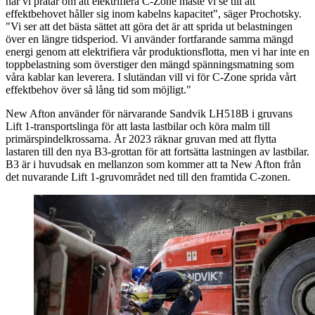
när vi pratar om att elektrifiera C-Zone måste vi se till att
effektbehovet håller sig inom kabelns kapacitet", säger Prochotsky.
"Vi ser att det bästa sättet att göra det är att sprida ut belastningen
över en längre tidsperiod. Vi använder fortfarande samma mängd
energi genom att elektrifiera vår produktionsflotta, men vi har inte en
toppbelastning som överstiger den mängd spänningsmatning som
våra kablar kan leverera. I slutändan vill vi för C-Zone sprida vårt
effektbehov över så lång tid som möjligt."
New Afton använder för närvarande Sandvik LH518B i gruvans
Lift 1-transportslinga för att lasta lastbilar och köra malm till
primärspindelkrossarna. År 2023 räknar gruvan med att flytta
lastaren till den nya B3-grottan för att fortsätta lastningen av lastbilar.
B3 är i huvudsak en mellanzon som kommer att ta New Afton från
det nuvarande Lift 1-gruvområdet ned till den framtida C-zonen.