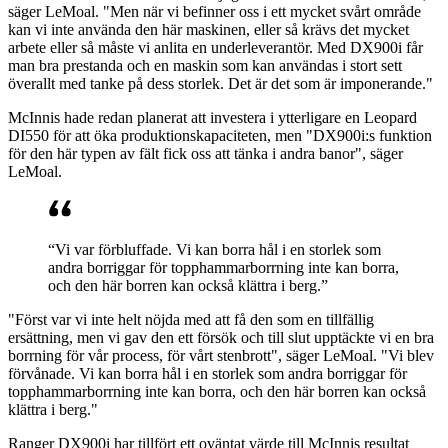
säger LeMoal. "Men när vi befinner oss i ett mycket svårt område
kan vi inte använda den här maskinen, eller så krävs det mycket
arbete eller så måste vi anlita en underleverantör. Med DX900i får
man bra prestanda och en maskin som kan användas i stort sett
överallt med tanke på dess storlek. Det är det som är imponerande."
McInnis hade redan planerat att investera i ytterligare en Leopard
DI550 för att öka produktionskapaciteten, men "DX900i:s funktion
för den här typen av fält fick oss att tänka i andra banor", säger
LeMoal.
“Vi var förbluffade. Vi kan borra hål i en storlek som
andra borriggar för topphammarborrning inte kan borra,
och den här borren kan också klättra i berg.”
"Först var vi inte helt nöjda med att få den som en tillfällig
ersättning, men vi gav den ett försök och till slut upptäckte vi en bra
borrning för vår process, för vårt stenbrott", säger LeMoal. "Vi blev
förvånade. Vi kan borra hål i en storlek som andra borriggar för
topphammarborrning inte kan borra, och den här borren kan också
klättra i berg."
Ranger DX900i har tillfört ett oväntat värde till McInnis resultat