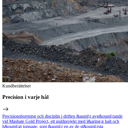
Kundberättelser
Precision i varje hål
Precisionsborrning och disciplin i driften &auml;r avg&ouml;rande
vid Masbate Gold Project, ett guldprojekt med l&aring;g halt och
h&ouml;gt tonnage, som &auml;r en av de st&ouml;rsta