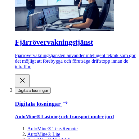
Fjärrövervakningstjänst
Fjärrövervakningstjänsten använder intelligent teknik som gör
det möjligt att förebygga och förutsäga driftstopp innan de
inträffar.
Digitala lösningar
Digitala lösningar
AutoMine® Lastning och transport under jord
AutoMine® Tele-Remote
AutoMine® Lite