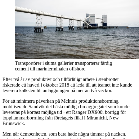
Transportörer i slutna gallerier transporterar färdig
cement till marinterminalen offshore.
Efter två år av produktivt och tillförlitligt arbete i stenbrottet
riskerade ett haveri i oktober 2018 att leda till att teamet inte kunde
leverera kalksten till anläggningen på mer än två veckor.
För att minimera påverkan på McInnis produktionsborrning
mobiliserade Sandvik det bästa möjliga broaggregatet som kunde
levereras på kortast möjliga tid - ett Ranger DX900i borrigg för
topphammarborrning från företagets filial i Miramichi, New
Brunswick.
Men när demoenheten, som bara hade några timmar på nacken,