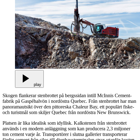
play
Skogen flankerar stenbrottet på bergssidan intill McInnis Cement-
fabrik på Gaspéhalvön i nordöstra Quebec. Från stenbrottet har man
panoramautsikt över den pittoreska Chaleur Bay, ett populärt fiske-
och turistmål som skiljer Quebec från nordöstra New Brunswick.
Platsen är lika idealisk som idyllisk. Kalkstenen från stenbrottet
används i en modern anläggning som kan producera 2,3 miljoner
ton cement varje år. Transportörer i slutna gallerier transporterar
färdig cement från silos till djuphavsterminalen strax utanför kusten,