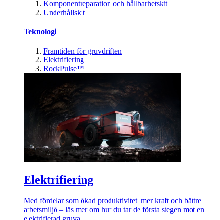
Komponentreparation och hållbarhetskit
Underhållskit
Teknologi
Framtiden för gruvdriften
Elektrifiering
RockPulse™
Elektrifiering
Med fördelar som ökad produktivitet, mer kraft och bättre
arbetsmiljö – läs mer om hur du tar de första stegen mot en
elektrifierad gruva.