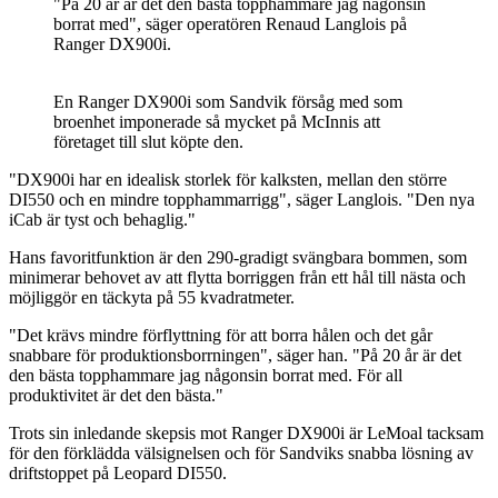
"På 20 år är det den bästa topphammare jag någonsin
borrat med", säger operatören Renaud Langlois på
Ranger DX900i.
En Ranger DX900i som Sandvik försåg med som
broenhet imponerade så mycket på McInnis att
företaget till slut köpte den.
"DX900i har en idealisk storlek för kalksten, mellan den större
DI550 och en mindre topphammarrigg", säger Langlois. "Den nya
iCab är tyst och behaglig."
Hans favoritfunktion är den 290-gradigt svängbara bommen, som
minimerar behovet av att flytta borriggen från ett hål till nästa och
möjliggör en täckyta på 55 kvadratmeter.
"Det krävs mindre förflyttning för att borra hålen och det går
snabbare för produktionsborrningen", säger han. "På 20 år är det
den bästa topphammare jag någonsin borrat med. För all
produktivitet är det den bästa."
Trots sin inledande skepsis mot Ranger DX900i är LeMoal tacksam
för den förklädda välsignelsen och för Sandviks snabba lösning av
driftstoppet på Leopard DI550.