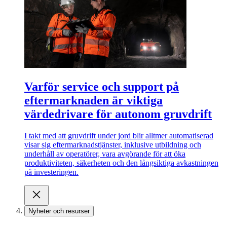
Varför service och support på
eftermarknaden är viktiga
värdedrivare för autonom gruvdrift
I takt med att gruvdrift under jord blir alltmer automatiserad
visar sig eftermarknadstjänster, inklusive utbildning och
underhåll av operatörer, vara avgörande för att öka
produktiviteten, säkerheten och den långsiktiga avkastningen
på investeringen.
Nyheter och resurser