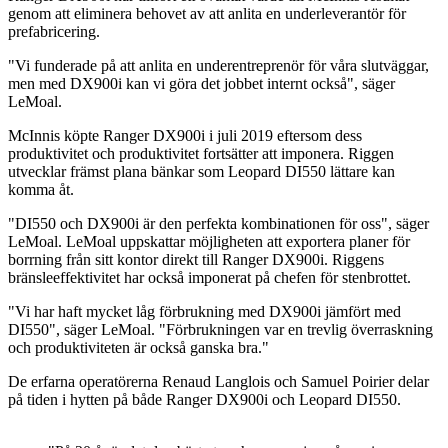
genom att eliminera behovet av att anlita en underleverantör för
prefabricering.
"Vi funderade på att anlita en underentreprenör för våra slutväggar,
men med DX900i kan vi göra det jobbet internt också", säger
LeMoal.
McInnis köpte Ranger DX900i i juli 2019 eftersom dess
produktivitet och produktivitet fortsätter att imponera. Riggen
utvecklar främst plana bänkar som Leopard DI550 lättare kan
komma åt.
"DI550 och DX900i är den perfekta kombinationen för oss", säger
LeMoal. LeMoal uppskattar möjligheten att exportera planer för
borrning från sitt kontor direkt till Ranger DX900i. Riggens
bränsleeffektivitet har också imponerat på chefen för stenbrottet.
"Vi har haft mycket låg förbrukning med DX900i jämfört med
DI550", säger LeMoal. "Förbrukningen var en trevlig överraskning
och produktiviteten är också ganska bra."
De erfarna operatörerna Renaud Langlois och Samuel Poirier delar
på tiden i hytten på både Ranger DX900i och Leopard DI550.