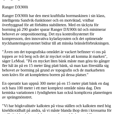
Ranger DX900i
Ranger DX900i har den mest kraftfulla borrmaskinen i sin klass,
intelligenta Sandvik-funktioner och en motviktad, vridbar
överbyggnad för att förbättra stabiliteten. Med en täckyta för
borrning på 290 grader sparar Ranger DX900i tid och minimerar
behovet av ompositionering. Det nya kontrollsystemet för
kompressorn, den innovativa kylarlayouten och det optimerade
tryckhanteringssystemet bidrar till att minska bränsleförbrukningen.
"Även om det topografiska området är vackert befinner vi oss på
toppen av två berg och det är mycket svårt att komma åt marken",
säger LeMoal. "På en mycket liten bänk måste man göra tio gånger
fler hål än på en 15 meter lång platt bänk, så man kan föreställa sig
behovet av borrning på grund av topografin och de markarbeten
som krävs för att komplettera borren på dessa platser."
En operatör kan uppnå 300 meter på en 15 meter platt bänk en dag
och bara 100 meter i ett mer komplext område nästa dag. Den
kemiska variationen i fyndigheten kan också komplicera planeringen
av sprängmönstret.
"Vi har högkvalitativ kalksten på vissa ställen och kalksten med hög
kiseldioxidhalt på andra, så vi måste blanda ihop dem i krossarna för