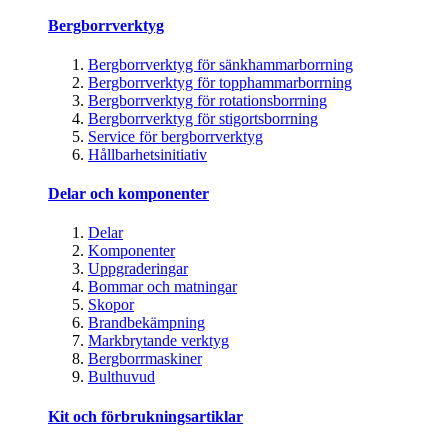
Bergborrverktyg
Bergborrverktyg för sänkhammarborrning
Bergborrverktyg för topphammarborrning
Bergborrverktyg för rotationsborrning
Bergborrverktyg för stigortsborrning
Service för bergborrverktyg
Hållbarhetsinitiativ
Delar och komponenter
Delar
Komponenter
Uppgraderingar
Bommar och matningar
Skopor
Brandbekämpning
Markbrytande verktyg
Bergborrmaskiner
Bulthuvud
Kit och förbrukningsartiklar