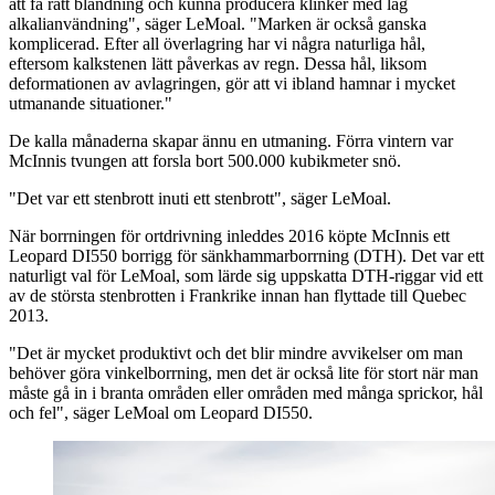
att få rätt blandning och kunna producera klinker med låg
alkalianvändning", säger LeMoal. "Marken är också ganska
komplicerad. Efter all överlagring har vi några naturliga hål,
eftersom kalkstenen lätt påverkas av regn. Dessa hål, liksom
deformationen av avlagringen, gör att vi ibland hamnar i mycket
utmanande situationer."
De kalla månaderna skapar ännu en utmaning. Förra vintern var
McInnis tvungen att forsla bort 500.000 kubikmeter snö.
"Det var ett stenbrott inuti ett stenbrott", säger LeMoal.
När borrningen för ortdrivning inleddes 2016 köpte McInnis ett
Leopard DI550 borrigg för sänkhammarborrning (DTH). Det var ett
naturligt val för LeMoal, som lärde sig uppskatta DTH-riggar vid ett
av de största stenbrotten i Frankrike innan han flyttade till Quebec
2013.
"Det är mycket produktivt och det blir mindre avvikelser om man
behöver göra vinkelborrning, men det är också lite för stort när man
måste gå in i branta områden eller områden med många sprickor, hål
och fel", säger LeMoal om Leopard DI550.