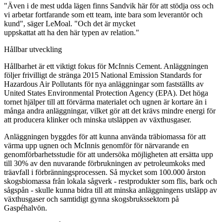
"Även i de mest udda lägen finns Sandvik här för att stödja oss och
vi arbetar fortfarande som ett team, inte bara som leverantör och
kund", säger LeMoal. "Och det är mycket
uppskattat att ha den här typen av relation."
Hållbar utveckling
Hållbarhet är ett viktigt fokus för McInnis Cement. Anläggningen
följer frivilligt de stränga 2015 National Emission Standards for
Hazardous Air Pollutants för nya anläggningar som fastställts av
United States Environmental Protection Agency (EPA). Det höga
tornet hjälper till att förvärma materialet och ugnen är kortare än i
många andra anläggningar, vilket gör att det krävs mindre energi för
att producera klinker och minska utsläppen av växthusgaser.
Anläggningen byggdes för att kunna använda träbiomassa för att
värma upp ugnen och McInnis genomför för närvarande en
genomförbarhetsstudie för att undersöka möjligheten att ersätta upp
till 30% av den nuvarande förbrukningen av petroleumkoks med
träavfall i förbränningsprocessen. Så mycket som 100.000 årston
skogsbiomassa från lokala sågverk - restprodukter som flis, bark och
sågspån - skulle kunna bidra till att minska anläggningens utsläpp av
växthusgaser och samtidigt gynna skogsbrukssektorn på
Gaspéhalvön.