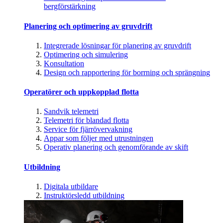
bergförstärkning
Planering och optimering av gruvdrift
Integrerade lösningar för planering av gruvdrift
Optimering och simulering
Konsultation
Design och rapportering för borrning och sprängning
Operatörer och uppkopplad flotta
Sandvik telemetri
Telemetri för blandad flotta
Service för fjärrövervakning
Appar som följer med utrustningen
Operativ planering och genomförande av skift
Utbildning
Digitala utbildare
Instruktörsledd utbildning