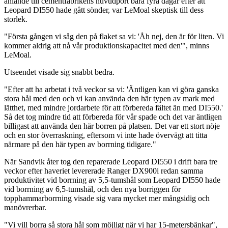
anlände till cementfabrikens huvudport bara fyra dagar efter att
Leopard DI550 hade gått sönder, var LeMoal skeptisk till dess
storlek.
"Första gången vi såg den på flaket sa vi: 'Åh nej, den är för liten. Vi
kommer aldrig att nå vår produktionskapacitet med den'", minns
LeMoal.
Utseendet visade sig snabbt bedra.
"Efter att ha arbetat i två veckor sa vi: 'Äntligen kan vi göra ganska
stora hål med den och vi kan använda den här typen av mark med
lätthet, med mindre jordarbete för att förbereda fältet än med DI550.'
Så det tog mindre tid att förbereda för vår spade och det var äntligen
billigast att använda den här borren på platsen. Det var ett stort nöje
och en stor överraskning, eftersom vi inte hade övervägt att titta
närmare på den här typen av borrning tidigare."
När Sandvik åter tog den reparerade Leopard DI550 i drift bara tre
veckor efter haveriet levererade Ranger DX900i redan samma
produktivitet vid borrning av 5,5-tumshål som Leopard DI550 hade
vid borrning av 6,5-tumshål, och den nya borriggen för
topphammarborrning visade sig vara mycket mer mångsidig och
manövrerbar.
"Vi vill borra så stora hål som möjligt när vi har 15-metersbänkar",