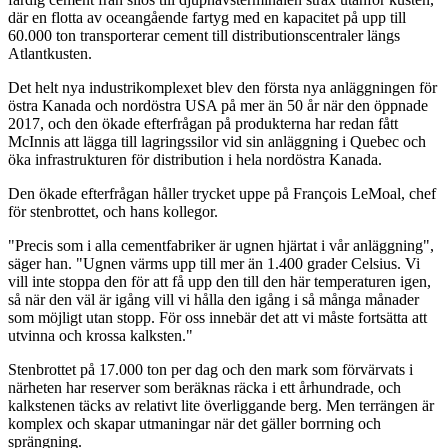
där en flotta av oceangående fartyg med en kapacitet på upp till
60.000 ton transporterar cement till distributionscentraler längs
Atlantkusten.
Det helt nya industrikomplexet blev den första nya anläggningen för
östra Kanada och nordöstra USA på mer än 50 år när den öppnade
2017, och den ökade efterfrågan på produkterna har redan fått
McInnis att lägga till lagringssilor vid sin anläggning i Quebec och
öka infrastrukturen för distribution i hela nordöstra Kanada.
Den ökade efterfrågan håller trycket uppe på François LeMoal, chef
för stenbrottet, och hans kollegor.
"Precis som i alla cementfabriker är ugnen hjärtat i vår anläggning",
säger han. "Ugnen värms upp till mer än 1.400 grader Celsius. Vi
vill inte stoppa den för att få upp den till den här temperaturen igen,
så när den väl är igång vill vi hålla den igång i så många månader
som möjligt utan stopp. För oss innebär det att vi måste fortsätta att
utvinna och krossa kalksten."
Stenbrottet på 17.000 ton per dag och den mark som förvärvats i
närheten har reserver som beräknas räcka i ett århundrade, och
kalkstenen täcks av relativt lite överliggande berg. Men terrängen är
komplex och skapar utmaningar när det gäller borrning och
sprängning.