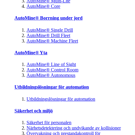
AutoMine® Multi-Lite
AutoMine® Core
AutoMine® Borrning under jord
AutoMine® Single Drill
AutoMine® Drill Fleet
AutoMine® Machine Fleet
AutoMine® Yta
AutoMine® Line of Sight
AutoMine® Control Room
AutoMine® Autonomous
Utbildningslösningar för automation
Utbildningslösningar för automation
Säkerhet och miljö
Säkerhet för personalen
Närhetsdetektering och undvikande av kollisioner
Övervakning och prestandakontroll för