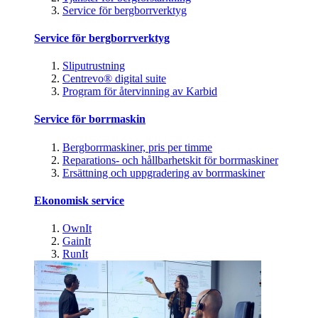
Service för bergborrverktyg
Service för bergborrverktyg
Sliputrustning
Centrevo® digital suite
Program för återvinning av Karbid
Service för borrmaskin
Bergborrmaskiner, pris per timme
Reparations- och hållbarhetskit för borrmaskiner
Ersättning och uppgradering av borrmaskiner
Ekonomisk service
OwnIt
GainIt
RunIt