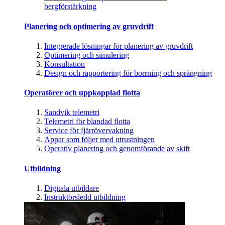
bergförstärkning
Planering och optimering av gruvdrift
Integrerade lösningar för planering av gruvdrift
Optimering och simulering
Konsultation
Design och rapportering för borrning och sprängning
Operatörer och uppkopplad flotta
Sandvik telemetri
Telemetri för blandad flotta
Service för fjärrövervakning
Appar som följer med utrustningen
Operativ planering och genomförande av skift
Utbildning
Digitala utbildare
Instruktörsledd utbildning