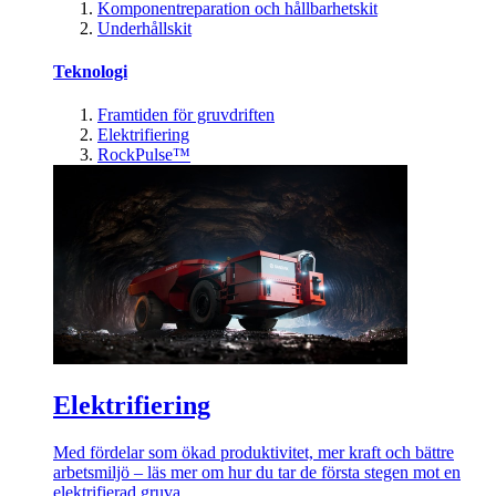
Komponentreparation och hållbarhetskit
Underhållskit
Teknologi
Framtiden för gruvdriften
Elektrifiering
RockPulse™
Elektrifiering
Med fördelar som ökad produktivitet, mer kraft och bättre
arbetsmiljö – läs mer om hur du tar de första stegen mot en
elektrifierad gruva.