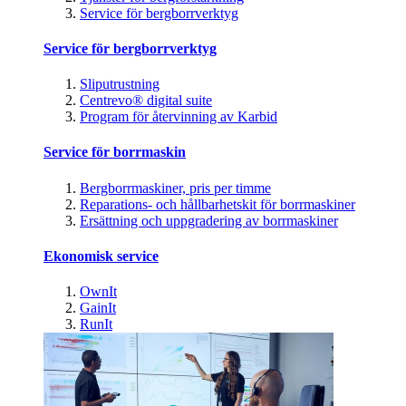
Service för bergborrverktyg
Service för bergborrverktyg
Sliputrustning
Centrevo® digital suite
Program för återvinning av Karbid
Service för borrmaskin
Bergborrmaskiner, pris per timme
Reparations- och hållbarhetskit för borrmaskiner
Ersättning och uppgradering av borrmaskiner
Ekonomisk service
OwnIt
GainIt
RunIt