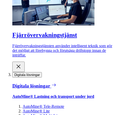
Fjärrövervakningstjänst
Fjärrövervakningstjänsten använder intelligent teknik som gör
det möjligt att förebygga och förutsäga driftstopp innan de
inträffar.
Digitala lösningar
Digitala lösningar
AutoMine® Lastning och transport under jord
AutoMine® Tele-Remote
AutoMine® Lite