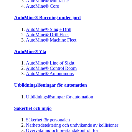
AutoMine® Multi-Lite
AutoMine® Core
AutoMine® Borrning under jord
AutoMine® Single Drill
AutoMine® Drill Fleet
AutoMine® Machine Fleet
AutoMine® Yta
AutoMine® Line of Sight
AutoMine® Control Room
AutoMine® Autonomous
Utbildningslösningar för automation
Utbildningslösningar för automation
Säkerhet och miljö
Säkerhet för personalen
Närhetsdetektering och undvikande av kollisioner
Övervakning och prestandakontroll för