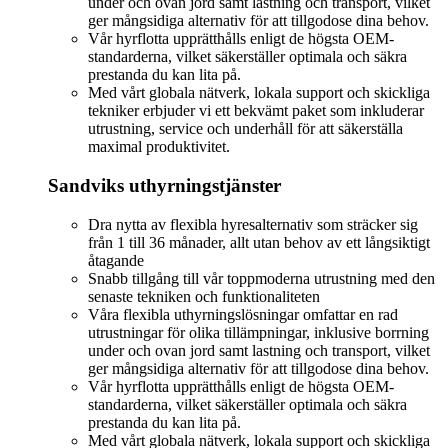
under och ovan jord samt lastning och transport, vilket
ger mångsidiga alternativ för att tillgodose dina behov.
Vår hyrflotta upprätthålls enligt de högsta OEM-
standarderna, vilket säkerställer optimala och säkra
prestanda du kan lita på.
Med vårt globala nätverk, lokala support och skickliga
tekniker erbjuder vi ett bekvämt paket som inkluderar
utrustning, service och underhåll för att säkerställa
maximal produktivitet.
Sandviks uthyrningstjänster
Dra nytta av flexibla hyresalternativ som sträcker sig
från 1 till 36 månader, allt utan behov av ett långsiktigt
åtagande
Snabb tillgång till vår toppmoderna utrustning med den
senaste tekniken och funktionaliteten
Våra flexibla uthyrningslösningar omfattar en rad
utrustningar för olika tillämpningar, inklusive borrning
under och ovan jord samt lastning och transport, vilket
ger mångsidiga alternativ för att tillgodose dina behov.
Vår hyrflotta upprätthålls enligt de högsta OEM-
standarderna, vilket säkerställer optimala och säkra
prestanda du kan lita på.
Med vårt globala nätverk, lokala support och skickliga