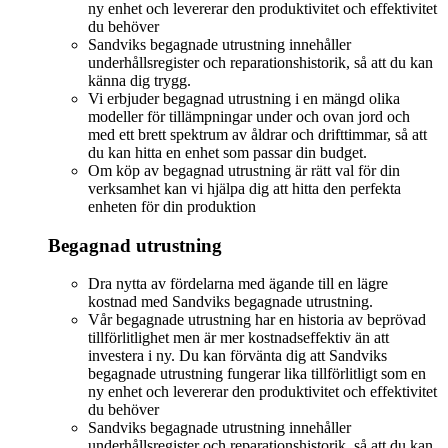
ny enhet och levererar den produktivitet och effektivitet
du behöver
Sandviks begagnade utrustning innehåller
underhållsregister och reparationshistorik, så att du kan
känna dig trygg.
Vi erbjuder begagnad utrustning i en mängd olika
modeller för tillämpningar under och ovan jord och
med ett brett spektrum av åldrar och drifttimmar, så att
du kan hitta en enhet som passar din budget.
Om köp av begagnad utrustning är rätt val för din
verksamhet kan vi hjälpa dig att hitta den perfekta
enheten för din produktion
Begagnad utrustning
Dra nytta av fördelarna med ägande till en lägre
kostnad med Sandviks begagnade utrustning.
Vår begagnade utrustning har en historia av beprövad
tillförlitlighet men är mer kostnadseffektiv än att
investera i ny. Du kan förvänta dig att Sandviks
begagnade utrustning fungerar lika tillförlitligt som en
ny enhet och levererar den produktivitet och effektivitet
du behöver
Sandviks begagnade utrustning innehåller
underhållsregister och reparationshistorik, så att du kan