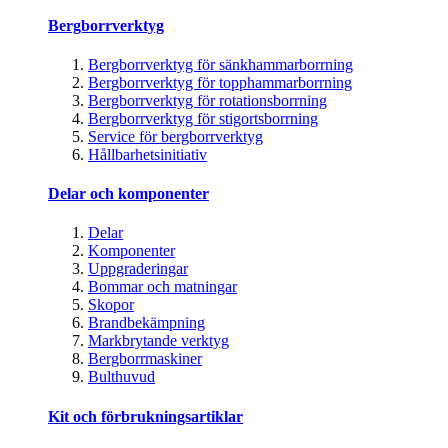
Bergborrverktyg
Bergborrverktyg för sänkhammarborrning
Bergborrverktyg för topphammarborrning
Bergborrverktyg för rotationsborrning
Bergborrverktyg för stigortsborrning
Service för bergborrverktyg
Hållbarhetsinitiativ
Delar och komponenter
Delar
Komponenter
Uppgraderingar
Bommar och matningar
Skopor
Brandbekämpning
Markbrytande verktyg
Bergborrmaskiner
Bulthuvud
Kit och förbrukningsartiklar