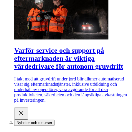
Varför service och support på
eftermarknaden är viktiga
värdedrivare för autonom gruvdrift
I takt med att gruvdrift under jord blir alltmer automatiserad
visar sig eftermarknadstjänster, inklusive utbildning och
underhåll av operatörer, vara avgörande för att öka
produktiviteten, säkerheten och den långsiktiga avkastningen
på investeringen.
Nyheter och resurser