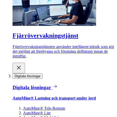
Fjärrövervakningstjänst
Fjärrövervakningstjänsten använder intelligent teknik som gör
det möjligt att förebygga och förutsäga driftstopp innan de
inträffar.
Digitala lösningar
Digitala lösningar
AutoMine® Lastning och transport under jord
AutoMine® Tele-Remote
AutoMine® Lite