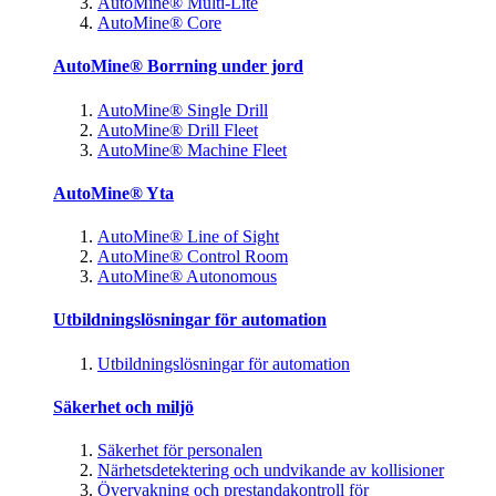
AutoMine® Multi-Lite
AutoMine® Core
AutoMine® Borrning under jord
AutoMine® Single Drill
AutoMine® Drill Fleet
AutoMine® Machine Fleet
AutoMine® Yta
AutoMine® Line of Sight
AutoMine® Control Room
AutoMine® Autonomous
Utbildningslösningar för automation
Utbildningslösningar för automation
Säkerhet och miljö
Säkerhet för personalen
Närhetsdetektering och undvikande av kollisioner
Övervakning och prestandakontroll för