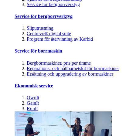
Service för bergborrverktyg
Service för bergborrverktyg
Sliputrustning
Centrevo® digital suite
Program för återvinning av Karbid
Service för borrmaskin
Bergborrmaskiner, pris per timme
Reparations- och hållbarhetskit för borrmaskiner
Ersättning och uppgradering av borrmaskiner
Ekonomisk service
OwnIt
GainIt
RunIt