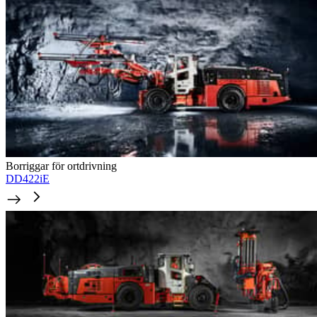
Borriggar för ortdrivning
DD422iE