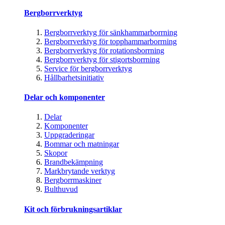
Bergborrverktyg
Bergborrverktyg för sänkhammarborrning
Bergborrverktyg för topphammarborrning
Bergborrverktyg för rotationsborrning
Bergborrverktyg för stigortsborrning
Service för bergborrverktyg
Hållbarhetsinitiativ
Delar och komponenter
Delar
Komponenter
Uppgraderingar
Bommar och matningar
Skopor
Brandbekämpning
Markbrytande verktyg
Bergborrmaskiner
Bulthuvud
Kit och förbrukningsartiklar