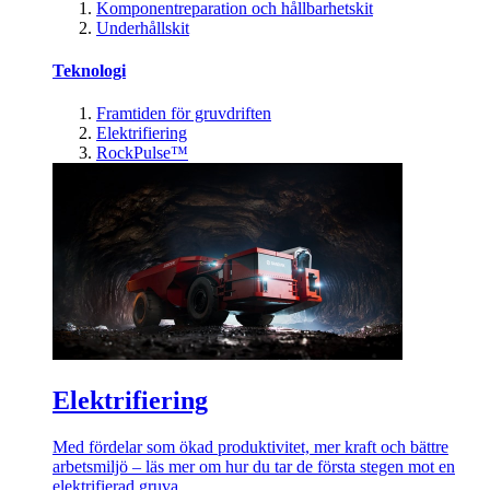
Komponentreparation och hållbarhetskit
Underhållskit
Teknologi
Framtiden för gruvdriften
Elektrifiering
RockPulse™
Elektrifiering
Med fördelar som ökad produktivitet, mer kraft och bättre
arbetsmiljö – läs mer om hur du tar de första stegen mot en
elektrifierad gruva.