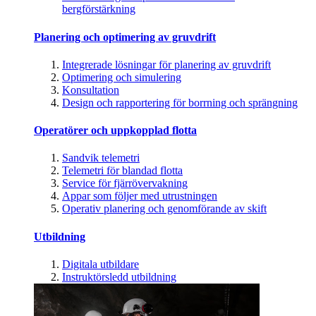
bergförstärkning
Planering och optimering av gruvdrift
Integrerade lösningar för planering av gruvdrift
Optimering och simulering
Konsultation
Design och rapportering för borrning och sprängning
Operatörer och uppkopplad flotta
Sandvik telemetri
Telemetri för blandad flotta
Service för fjärrövervakning
Appar som följer med utrustningen
Operativ planering och genomförande av skift
Utbildning
Digitala utbildare
Instruktörsledd utbildning