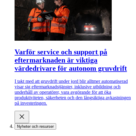
Varför service och support på
eftermarknaden är viktiga
värdedrivare för autonom gruvdrift
I takt med att gruvdrift under jord blir alltmer automatiserad
visar sig eftermarknadstjänster, inklusive utbildning och
underhåll av operatörer, vara avgörande för att öka
produktiviteten, säkerheten och den långsiktiga avkastningen
på investeringen.
Nyheter och resurser